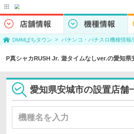
DMMぱちタウン
パチンコ・パチスロ機種情報
P真シャカRUSH Jr. 遊タイムなしver.の愛
愛知県安城市の設置店舗