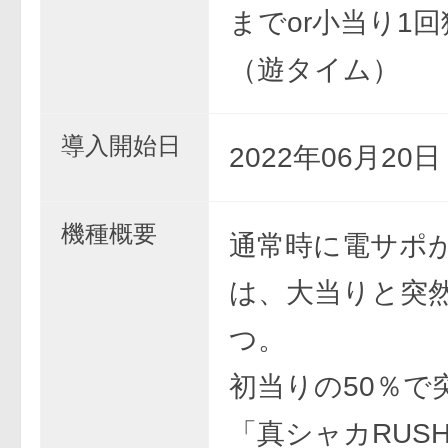
までor小当り1
（遊タイム）
導入開始日
2022年06月20
機種概要
通常時に電サポ
は、大当りと突然
つ。
初当りの50％で
「真シャカRUS