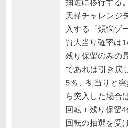
抽選に移行する
天昇チャレンジ
入する「煩悩ゾ
質大当り確率は1/
残り保留のみの最
であれば引き戻
5％。初当りと突
ら突入した場合は
回転＋残り保留4
回転の抽選を受