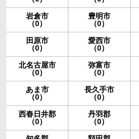
岩倉市
豊明市
（0）
（0）
田原市
愛西市
（0）
（0）
北名古屋市
弥富市
（0）
（0）
あま市
長久手市
（0）
（0）
西春日井郡
丹羽郡
（0）
（0）
知多郡
額田郡