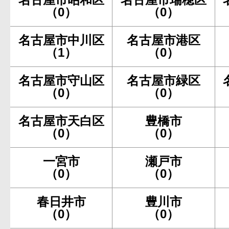
（0）
（0）
名古屋市中川区
名古屋市港区
（1）
（0）
名古屋市守山区
名古屋市緑区
（0）
（0）
名古屋市天白区
豊橋市
（0）
（0）
一宮市
瀬戸市
（0）
（0）
春日井市
豊川市
（0）
（0）