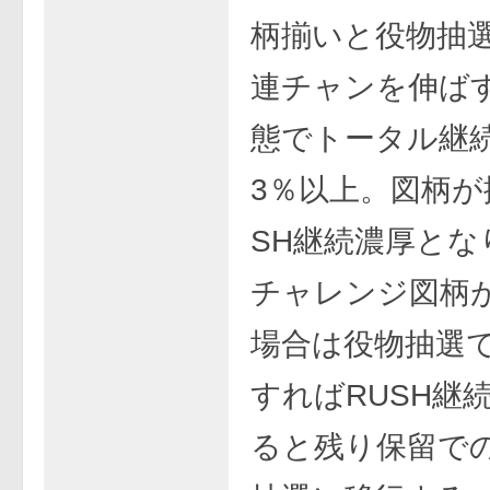
柄揃いと役物抽
連チャンを伸ば
態でトータル継
3％以上。図柄が
SH継続濃厚とな
チャレンジ図柄
場合は役物抽選
すればRUSH継
ると残り保留で