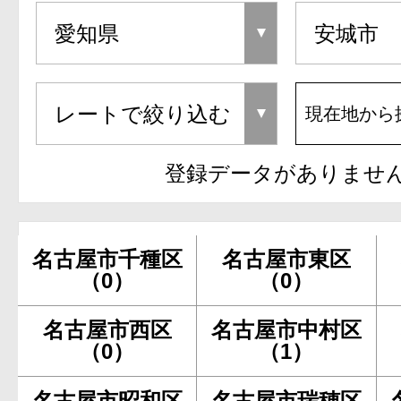
現在地から
登録データがありませ
名古屋市千種区
名古屋市東区
（0）
（0）
名古屋市西区
名古屋市中村区
（0）
（1）
名古屋市昭和区
名古屋市瑞穂区