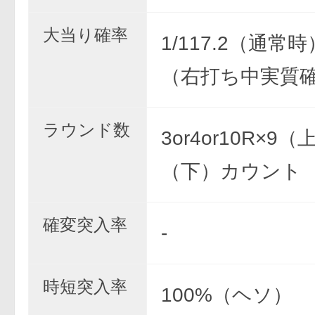
大当り確率
1/117.2（通常時）
（右打ち中実質
ラウンド数
3or4or10R×9（
（下）カウント
確変突入率
-
時短突入率
100%（ヘソ）