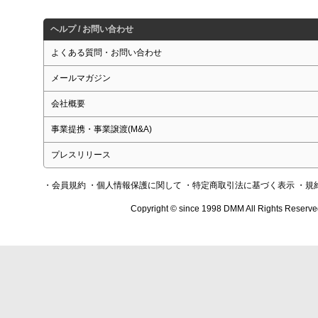
ヘルプ / お問い合わせ
よくある質問・お問い合わせ
メールマガジン
会社概要
事業提携・事業譲渡(M&A)
プレスリリース
・会員規約
・個人情報保護に関して
・特定商取引法に基づく表示
・規
Copyright © since 1998 DMM All Rights Reserve