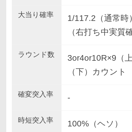
大当り確率
1/117.2（通常時）
（右打ち中実質
ラウンド数
3or4or10R×9（
（下）カウント
確変突入率
-
時短突入率
100%（ヘソ）