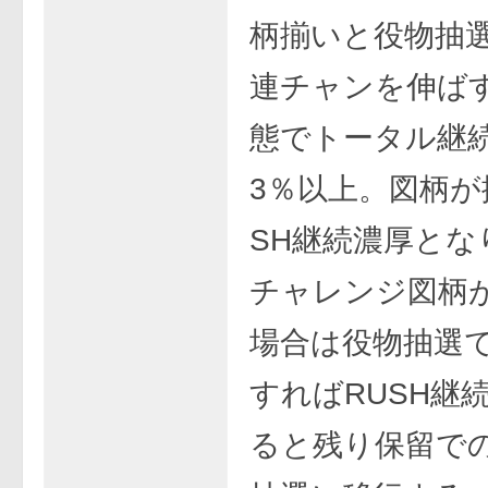
柄揃いと役物抽
連チャンを伸ば
態でトータル継
3％以上。図柄が
SH継続濃厚とな
チャレンジ図柄
場合は役物抽選
すればRUSH継
ると残り保留で