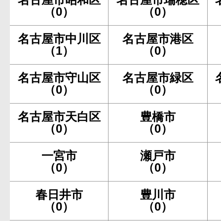
（0）
（0）
名古屋市中川区
名古屋市港区
（1）
（0）
名古屋市守山区
名古屋市緑区
（0）
（0）
名古屋市天白区
豊橋市
（0）
（0）
一宮市
瀬戸市
（0）
（0）
春日井市
豊川市
（0）
（0）