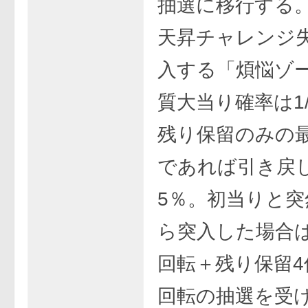
抽選に移行する
天昇チャレンジ
入する「煩悩ゾ
質大当り確率は1/
残り保留のみの最
であれば引き戻
5％。初当りと突
ら突入した場合は
回転＋残り保留4
回転の抽選を受