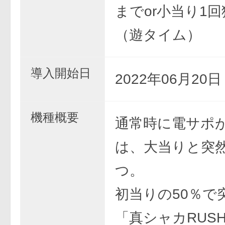
までor小当り1
（遊タイム）
導入開始日
2022年06月20
機種概要
通常時に電サポ
は、大当りと突然
つ。
初当りの50％で
「真シャカRUS