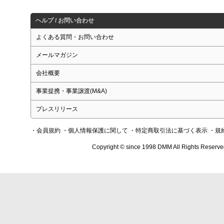
ヘルプ / お問い合わせ
よくある質問・お問い合わせ
メールマガジン
会社概要
事業提携・事業譲渡(M&A)
プレスリリース
・会員規約
・個人情報保護に関して
・特定商取引法に基づく表示
・規
Copyright © since 1998 DMM All Rights Reserve