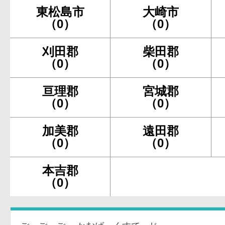
東松島市
大崎市
（0）
（0）
刈田郡
柴田郡
（0）
（0）
亘理郡
宮城郡
（0）
（0）
加美郡
遠田郡
（0）
（0）
本吉郡
（0）