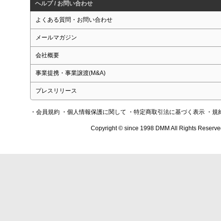
ヘルプ / お問い合わせ
よくある質問・お問い合わせ
メールマガジン
会社概要
事業提携・事業譲渡(M&A)
プレスリリース
・会員規約
・個人情報保護に関して
・特定商取引法に基づく表示
・規
Copyright © since 1998 DMM All Rights Reserve