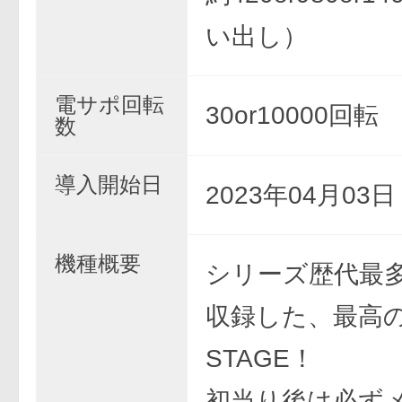
い出し）
電サポ回転
30or10000回転
数
導入開始日
2023年04月03
機種概要
シリーズ歴代最多
収録した、最高の
STAGE！
初当り後は必ず