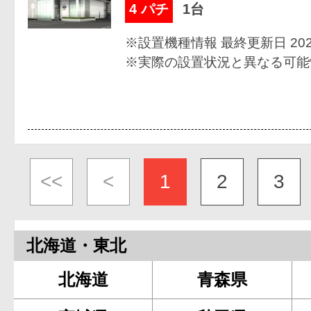
4 パチ
1台
※設置機種情報 最終更新日 2025
※実際の設置状況と異なる可能
<<
<
1
2
3
北海道・東北
北海道
青森県