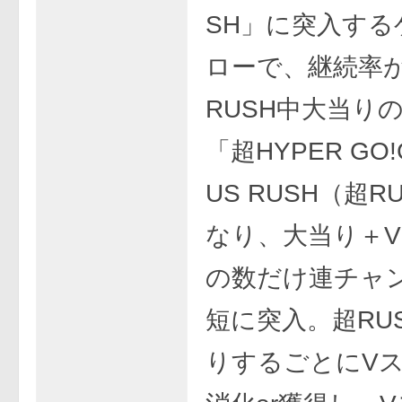
SH」に突入する
ローで、継続率が
RUSH中大当りの
「超HYPER GO!
US RUSH（超R
なり、大当り＋
の数だけ連チャ
短に突入。超RU
りするごとにV