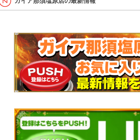
ガイア那須塩原店の最新情報