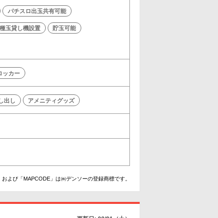
パチスロ出玉共有可能
金種玉貸し機設置
貯玉可能
ロッカー
し出し
アメニティグッズ
および「MAPCODE」は㈱デンソーの登録商標です。