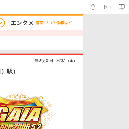
最終更新日: 08/07 （金）
県）駅）