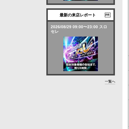
最新の来店レポート
PR
2026/08/29 09:00〜23:00 スロ
セレ
一覧へ