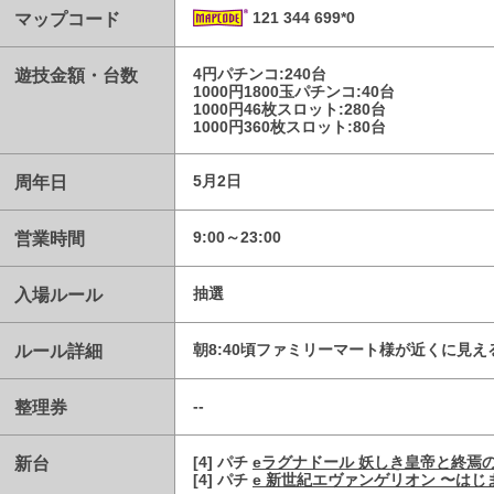
マップコード
121 344 699*0
遊技金額・台数
4円パチンコ:240台
1000円1800玉パチンコ:40台
1000円46枚スロット:280台
1000円360枚スロット:80台
周年日
5月2日
営業時間
9:00～23:00
入場ルール
抽選
ルール詳細
朝8:40頃ファミリーマート様が近くに見
整理券
--
新台
[4] パチ
eラグナドール 妖しき皇帝と終焉
[4] パチ
e 新世紀エヴァンゲリオン 〜はじ