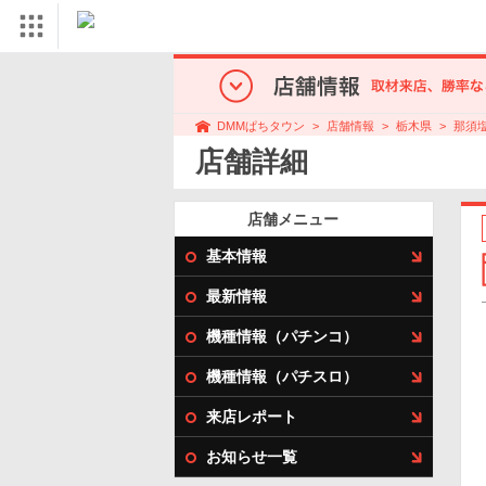
店舗情報
栃木県
那須
DMMぱちタウン
店舗詳細
店舗メニュー
基本情報
最新情報
機種情報（パチンコ）
機種情報（パチスロ）
来店レポート
お知らせ一覧