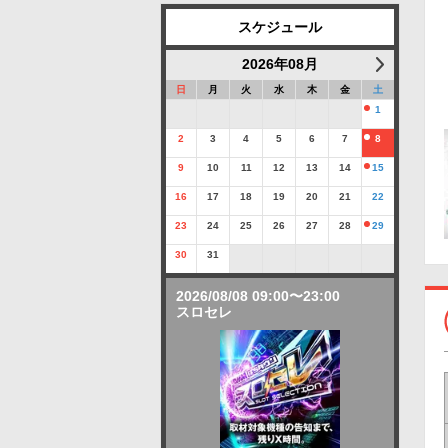
スケジュール
2026年08月
日
月
火
水
木
金
土
1
2
3
4
5
6
7
8
9
10
11
12
13
14
15
16
17
18
19
20
21
22
23
24
25
26
27
28
29
30
31
2026/08/08 09:00〜23:00
スロセレ