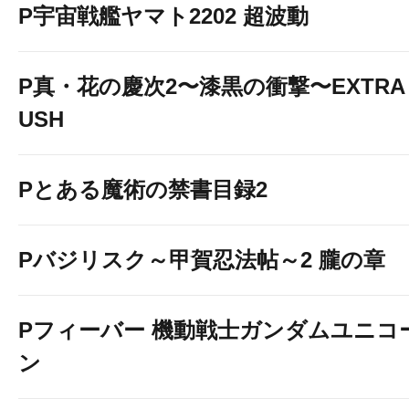
P宇宙戦艦ヤマト2202 超波動
P真・花の慶次2〜漆黒の衝撃〜EXTRA 
USH
Pとある魔術の禁書目録2
Pバジリスク～甲賀忍法帖～2 朧の章
Pフィーバー 機動戦士ガンダムユニコ
ン