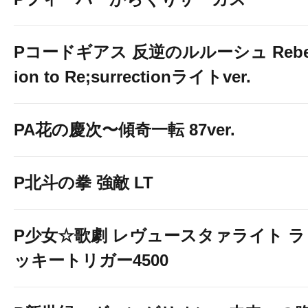
Pコードギアス 反逆のルルーシュ Rebe
ion to Re;surrectionライトver.
PA花の慶次〜傾奇一転 87ver.
P北斗の拳 強敵 LT
P少女☆歌劇 レヴュースタァライト ラ
ッキートリガー4500