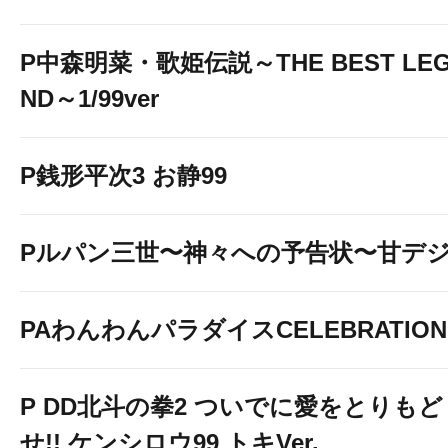
P中森明菜・歌姫伝説～THE BEST LE
ND～1/99ver
P銭形平次3 お静99
Pルパン三世〜神々への予告状〜甘デ
PAわんわんパラダイスCELEBRATION
P DD北斗の拳2 ついでに愛をとりもど
せ!! ケンシロウ99 トキVer.