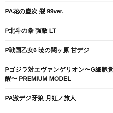
PA花の慶次 裂 99ver.
P北斗の拳 強敵 LT
P戦国乙女6 暁の関ヶ原 甘デジ
Pゴジラ対エヴァンゲリオン〜G細胞
醒〜 PREMIUM MODEL
PA激デジ牙狼 月虹ノ旅人