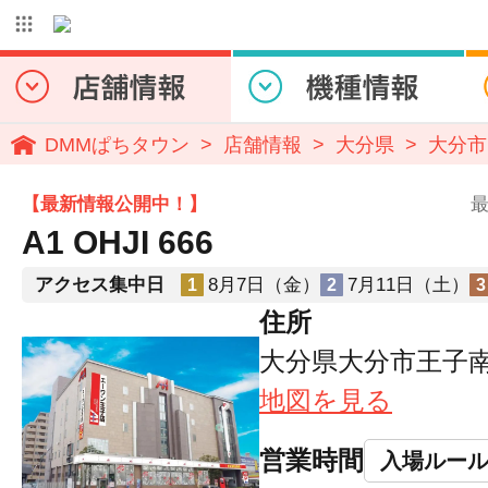
DMMぱちタウン
店舗情報
大分県
大分市
【最新情報公開中！】
最
A1 OHJI 666
アクセス集中日
8月7日（金）
7月11日（土）
1
2
3
住所
大分県大分市王子南町
地図を見る
営業時間
入場ルー