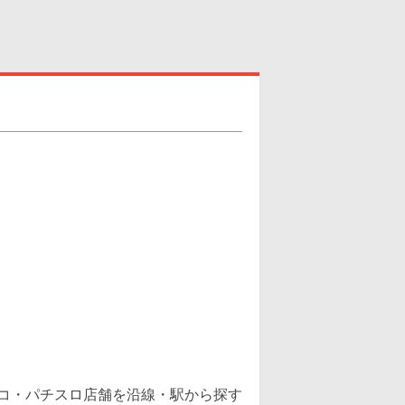
ンコ・パチスロ店舗を沿線・駅から探す