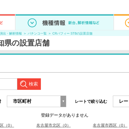
/演出・解析情報
パチンコ一覧
CRパフィー STBの設置店舗
愛知県の設置店舗
検索
村
レートで絞り込む
登録データがありません
区（0）
名古屋市北区（0）
名古屋市西区（0）