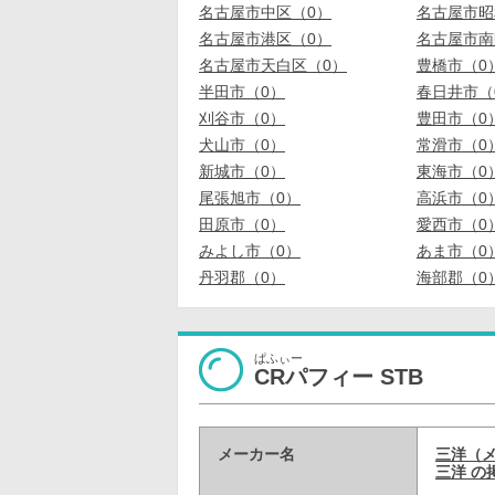
名古屋市中区（0）
名古屋市昭
名古屋市港区（0）
名古屋市南
名古屋市天白区（0）
豊橋市（0
半田市（0）
春日井市（
刈谷市（0）
豊田市（0
犬山市（0）
常滑市（0
新城市（0）
東海市（0
尾張旭市（0）
高浜市（0
田原市（0）
愛西市（0
みよし市（0）
あま市（0
丹羽郡（0）
海部郡（0
ぱふぃー
CRパフィー STB
メーカー名
三洋（
三洋 の