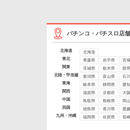
パチンコ・パチスロ店
北海道
北海道
東北
青森県
岩手県
宮
関東
茨城県
栃木県
群
北陸・甲信越
新潟県
富山県
石
東海
岐阜県
静岡県
愛
関西
滋賀県
京都府
大
中国
鳥取県
島根県
岡
四国
徳島県
香川県
愛
九州・沖縄
福岡県
佐賀県
長