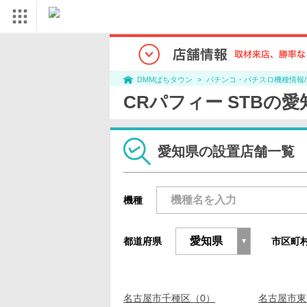
パチンコ・パチスロ機種情報
DMMぱちタウン
CRパフィー STBの
愛知県の設置店舗一覧
機種
都道府県
市区町
名古屋市千種区（0）
名古屋市東