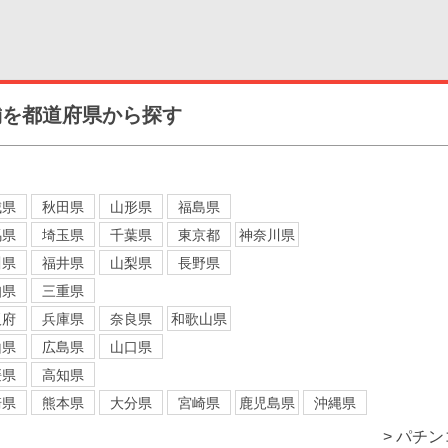
舗を都道府県から探す
城県
秋田県
山形県
福島県
馬県
埼玉県
千葉県
東京都
神奈川県
川県
福井県
山梨県
長野県
知県
三重県
阪府
兵庫県
奈良県
和歌山県
山県
広島県
山口県
媛県
高知県
崎県
熊本県
大分県
宮崎県
鹿児島県
沖縄県
> パチ