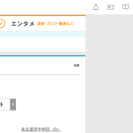
0件
名古屋市中村区（0）