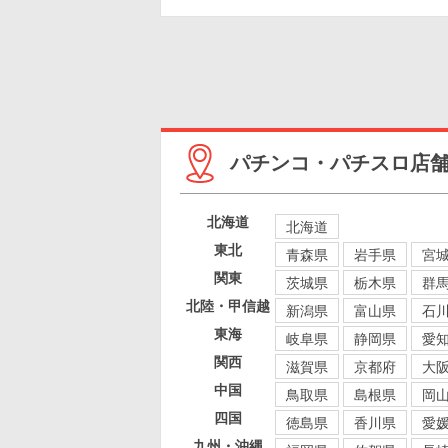
パチンコ・パチスロ店
北海道
北海道
東北
青森県
岩手県
宮
関東
茨城県
栃木県
群
北陸・甲信越
新潟県
富山県
石
東海
岐阜県
静岡県
愛
関西
滋賀県
京都府
大
中国
鳥取県
島根県
岡
四国
徳島県
香川県
愛
九州・沖縄