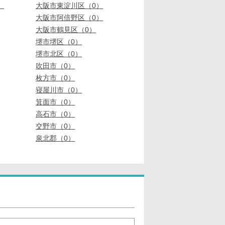
）
大阪市東淀川区（0）
大阪市阿倍野区（0）
大阪市鶴見区（0）
堺市堺区（0）
堺市北区（0）
吹田市（0）
枚方市（0）
寝屋川市（0）
箕面市（0）
高石市（0）
交野市（0）
泉北郡（0）