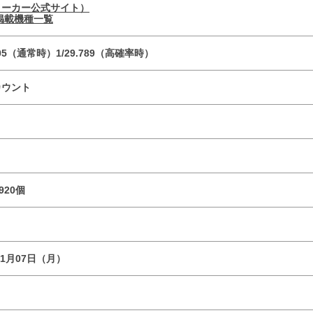
メーカー公式サイト）
掲載機種一覧
.805（通常時）1/29.789（高確率時）
7カウント
920個
11月07日（月）