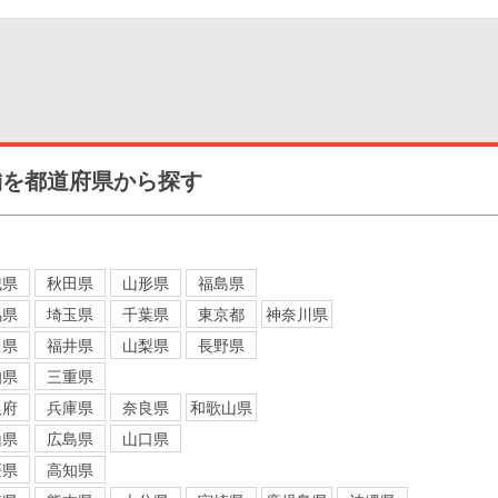
舗を都道府県から探す
城県
秋田県
山形県
福島県
馬県
埼玉県
千葉県
東京都
神奈川県
川県
福井県
山梨県
長野県
知県
三重県
阪府
兵庫県
奈良県
和歌山県
山県
広島県
山口県
媛県
高知県