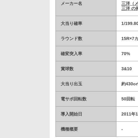
メーカー名
三洋（
三洋 の
大当り確率
1/199
ラウンド数
15R×
確変突入率
70%
賞球数
3&10
大当り出玉
約430or
電サポ回転数
50回転
導入開始日
2011年
機種概要
-