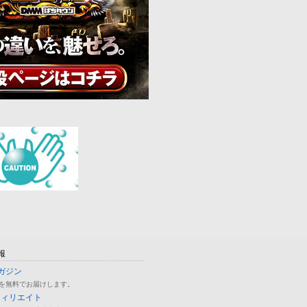
報
ガジン
を無料でお届けします。
フィリエイト