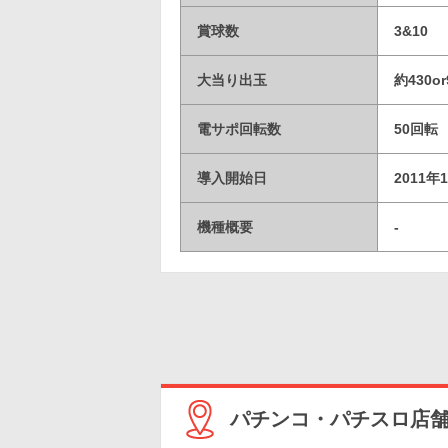
賞球数
3&10
大当り出玉
約430or
電サポ回転数
50回転
導入開始日
2011年
機種概要
-
パチンコ・パチスロ店