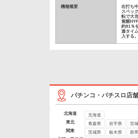
機種概要
右打ち
スペック
転で大当
覚醒HY
約91
遊タイム
入する
パチンコ・パチスロ店
北海道
北海道
東北
青森県
岩手県
宮
関東
茨城県
栃木県
群