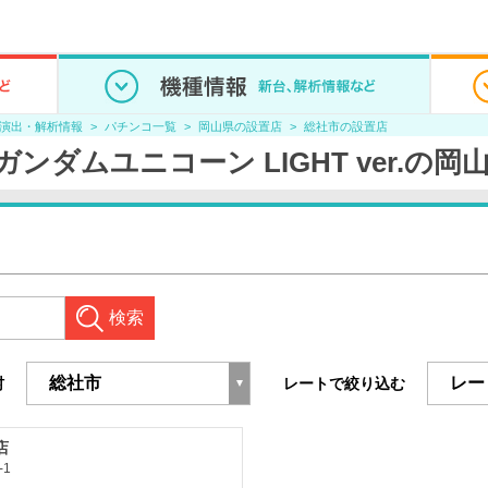
/演出・解析情報
パチンコ一覧
岡山県の設置店
総社市の設置店
ンダムユニコーン LIGHT ver.の
検索
村
レートで絞り込む
店
-1