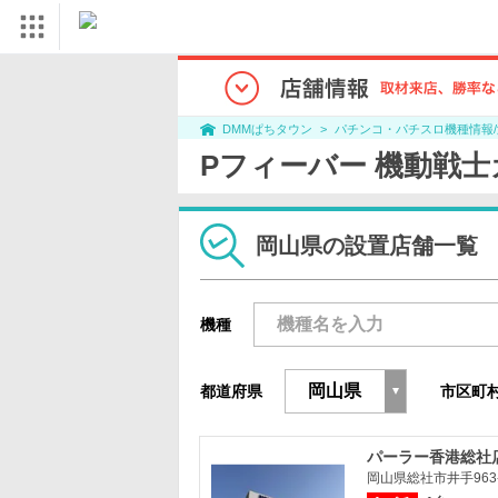
パチンコ・パチスロ機種情報
DMMぱちタウン
Pフィーバー 機動戦士ガ
岡山県の設置店舗一覧
機種
都道府県
市区町
パーラー香港総社
岡山県総社市井手963