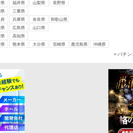
川県
福井県
山梨県
長野県
知県
三重県
阪府
兵庫県
奈良県
和歌山県
山県
広島県
山口県
媛県
高知県
崎県
熊本県
大分県
宮崎県
鹿児島県
沖縄県
> パチ