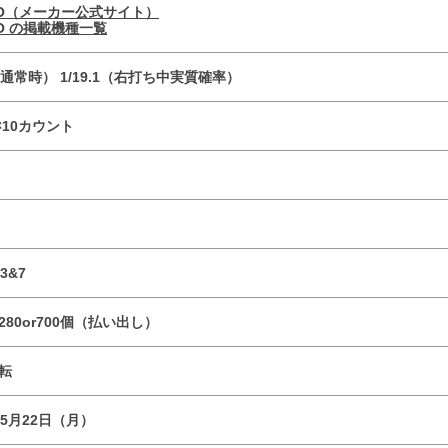
YO（メーカー公式サイト）
YO の掲載機種一覧
9（通常時） 1/19.1（右打ち中実質確率）
R×10カウント
3&7
r280or700個（払い出し）
回転
05月22日（月）