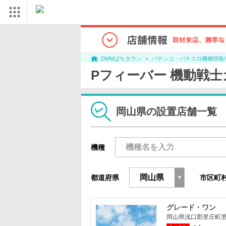
パチンコ・パチスロ機種情報
DMMぱちタウン
Pフィーバー 機動戦士ガ
岡山県の設置店舗一覧
機種
都道府県
市区町
グレード・ワン
岡山県浅口郡里庄町里見