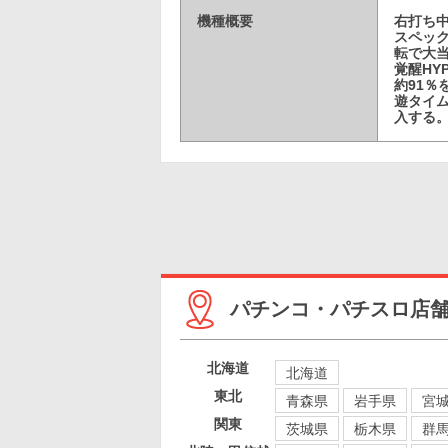
機種概要
右打ち
スペック
転で大当
覚醒HY
約91
遊タイム
入する
パチンコ・パチスロ店
北海道
北海道
東北
青森県
岩手県
宮
関東
茨城県
栃木県
群