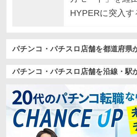
HYPERに突入
パチンコ・パチスロ店舗を都道府県
パチンコ・パチスロ店舗を沿線・駅