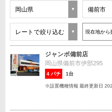
現在地から
ジャンボ備前店
岡山県備前市伊部295
4 パチ
1台
※設置機種情報 最終更新日 2026