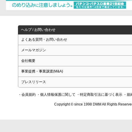
ヘルプ / お問い合わせ
よくある質問・お問い合わせ
メールマガジン
会社概要
事業提携・事業譲渡(M&A)
プレスリリース
・会員規約
・個人情報保護に関して
・特定商取引法に基づく表示
・規
Copyright © since 1998 DMM All Rights Reserve