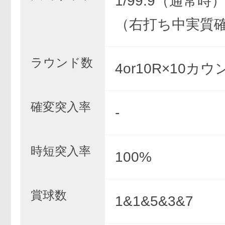
1/99.9（通常時） 
（右打ち中実質
ラウンド数
4or10R×10カウ
確変突入率
-
時短突入率
100%
賞球数
1&1&5&3&7