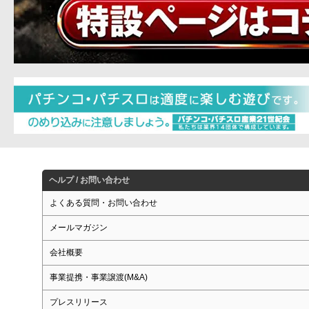
ヘルプ / お問い合わせ
よくある質問・お問い合わせ
メールマガジン
会社概要
事業提携・事業譲渡(M&A)
プレスリリース