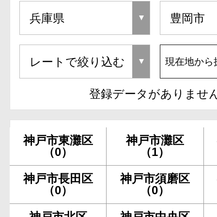
現在地から
登録データがありませ
神戸市東灘区
神戸市灘区
（0）
（1）
神戸市長田区
神戸市須磨区
（0）
（0）
神戸市北区
神戸市中央区