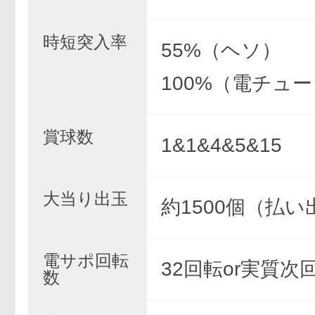
時短突入率
55%（ヘソ）
100%（電チュー
賞球数
1&1&4&5&15
大当り出玉
約1500個（払い
電サポ回転
32回転or実質次
数