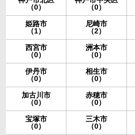
（0）
（0）
姫路市
尼崎市
（1）
（2）
西宮市
洲本市
（0）
（0）
伊丹市
相生市
（0）
（0）
加古川市
赤穂市
（0）
（0）
宝塚市
三木市
（0）
（0）