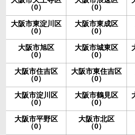
（0）
（0）
大阪市東淀川区
大阪市東成区
（0）
（0）
大阪市旭区
大阪市城東区
（0）
（0）
大阪市住吉区
大阪市東住吉区
（0）
（0）
大阪市淀川区
大阪市鶴見区
（0）
（0）
大阪市平野区
大阪市北区
（0）
（0）