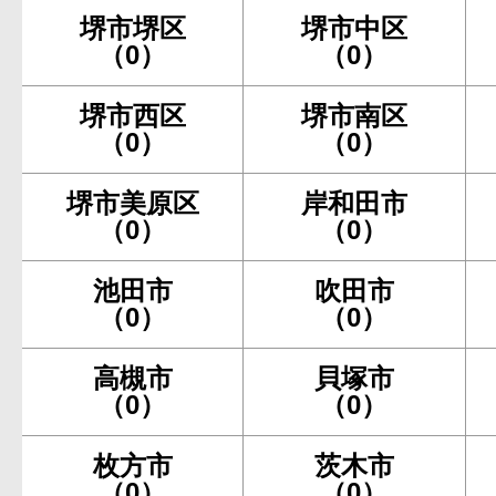
堺市堺区
堺市中区
（0）
（0）
堺市西区
堺市南区
（0）
（0）
堺市美原区
岸和田市
（0）
（0）
池田市
吹田市
（0）
（0）
高槻市
貝塚市
（0）
（0）
枚方市
茨木市
（0）
（0）