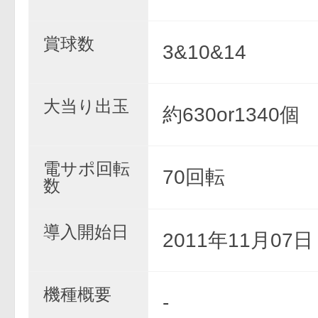
賞球数
3&10&14
大当り出玉
約630or1340個
電サポ回転
70回転
数
導入開始日
2011年11月07
機種概要
-