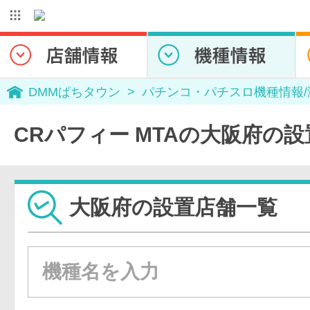
DMMぱちタウン
パチンコ・パチスロ機種情報
CRパフィー MTAの大阪府の
大阪府の設置店舗一覧