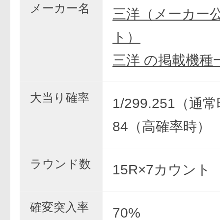
メーカー名
三洋（メーカー
ト）
三洋 の掲載機種
大当り確率
1/299.251（通常
84（高確率時）
ラウンド数
15R×7カウント
確変突入率
70%