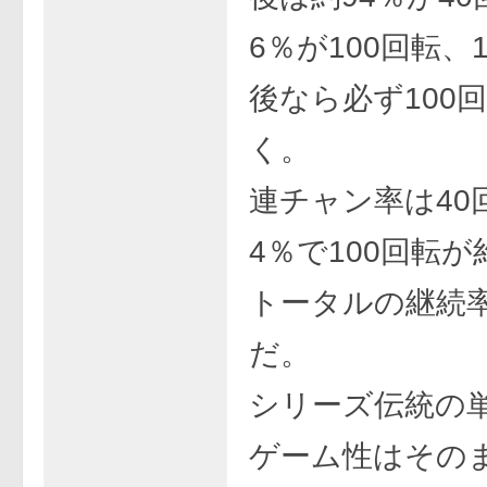
6％が100回転、
後なら必ず100
く。
連チャン率は40
4％で100回転が
トータルの継続率
だ。
シリーズ伝統の
ゲーム性はその