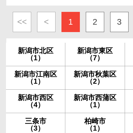
<<
<
1
2
3
新潟市北区
新潟市東区
（1）
（7）
新潟市江南区
新潟市秋葉区
（1）
（2）
新潟市西区
新潟市西蒲区
（4）
（1）
三条市
柏崎市
（3）
（1）