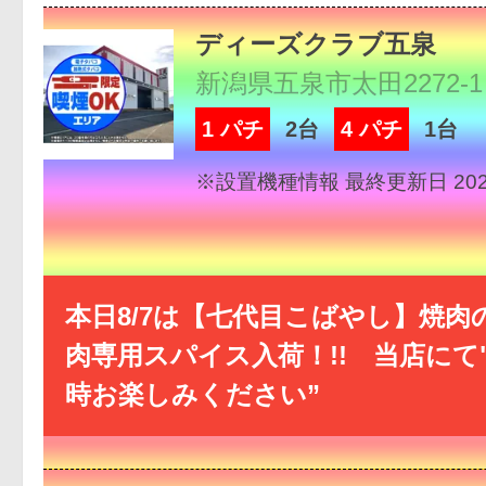
ディーズクラブ五泉
新潟県五泉市太田2272-1
1 パチ
2台
4 パチ
1台
※設置機種情報 最終更新日 2026
本日8/7は【七代目こばやし】焼肉
肉専用スパイス入荷！!! 当店にて
時お楽しみください”