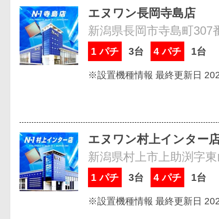
エヌワン長岡寺島店
新潟県長岡市寺島町307
1 パチ
3台
4 パチ
1台
※設置機種情報 最終更新日 2026
エヌワン村上インター
新潟県村上市上助渕字東山
1 パチ
3台
4 パチ
1台
※設置機種情報 最終更新日 2026