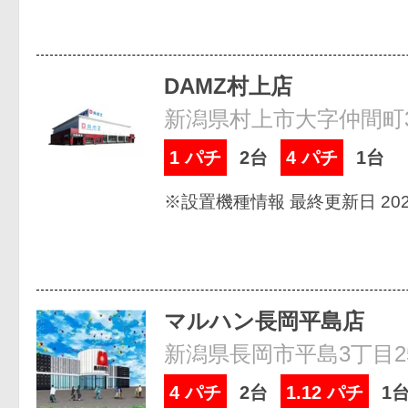
DAMZ村上店
新潟県村上市大字仲間町3
1 パチ
2台
4 パチ
1台
※設置機種情報 最終更新日 2026
マルハン長岡平島店
新潟県長岡市平島3丁目2
4 パチ
2台
1.12 パチ
1