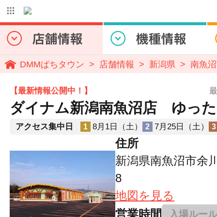
DMMぱちタウン
店舗情報
新潟県
南魚沼
【最新情報公開中！】
最
ダイナム新潟南魚沼店 ゆった
アクセス集中日
8月1日（土）
7月25日（土）
1
2
3
住所
新潟県南魚沼市余川
8
地図を見る
営業時間
入場ルー