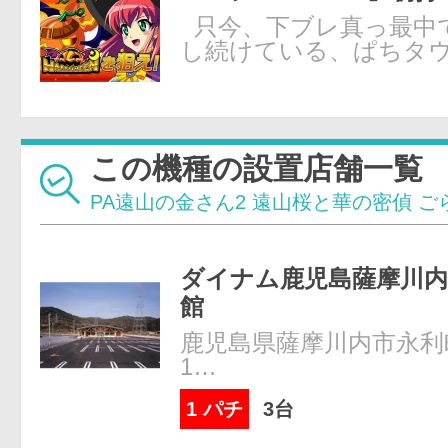
只今、下ブレ真っ最中
し続けている、ぱちタ
この機種の設置店舗一覧
PA遠山の金さん2 遠山桜と華の密偵 
ダイナム鹿児島薩摩川
館
鹿児島県薩摩川内市永利
1…
1 パチ
3台