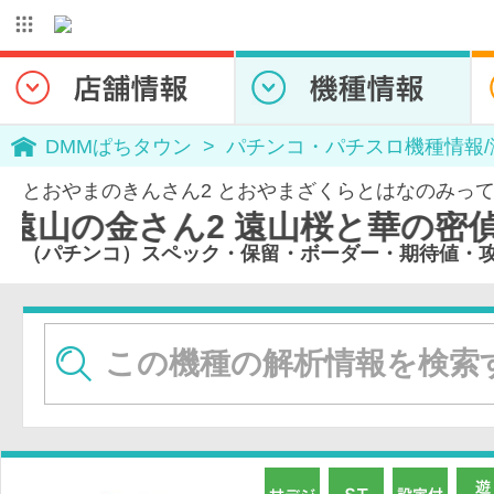
DMMぱちタウン
パチンコ・パチスロ機種情報
とおやまのきんさん2 とおやまざくらとはなのみって
遠山桜と華の密偵 ごらくバージョン
（パチンコ）スペック・保留・ボーダー・期待値・