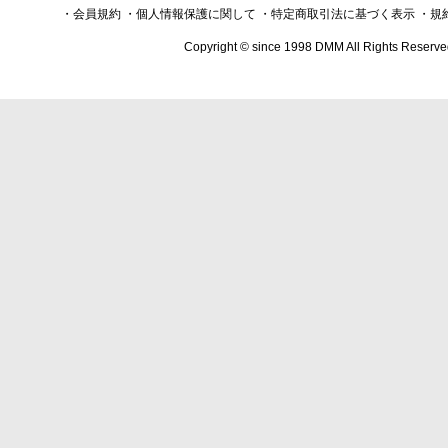
・会員規約
・個人情報保護に関して
・特定商取引法に基づく表示
・規
Copyright © since 1998 DMM All Rights Reserve