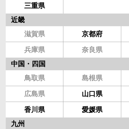
三重県
近畿
滋賀県
京都府
兵庫県
奈良県
中国・四国
鳥取県
島根県
広島県
山口県
香川県
愛媛県
九州