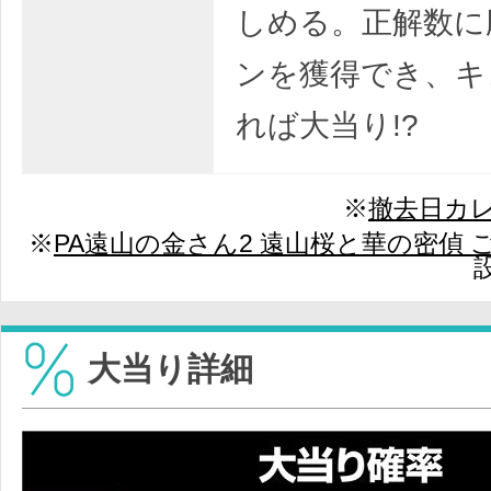
しめる。正解数に
ンを獲得でき、キ
れば大当り!?
※
撤去日カ
※
PA遠山の金さん2 遠山桜と華の密偵
大当り詳細