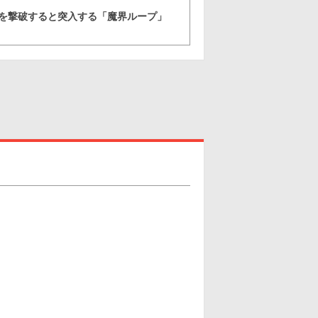
マンを撃破すると突入する「魔界ループ」