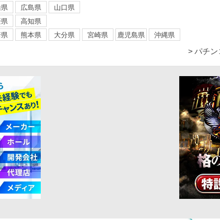
山県
広島県
山口県
媛県
高知県
崎県
熊本県
大分県
宮崎県
鹿児島県
沖縄県
> パチ