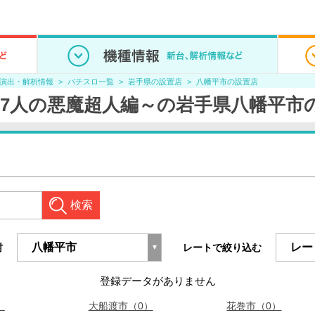
/演出・解析情報
パチスロ一覧
岩手県の設置店
八幡平市の設置店
7人の悪魔超人編～の岩手県八幡平市
検索
村
レートで絞り込む
登録データがありません
）
大船渡市（0）
花巻市（0）