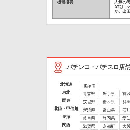
機種概要
人気の
ATはつ
が、出
パチンコ・パチスロ店
北海道
北海道
東北
青森県
岩手県
宮
関東
茨城県
栃木県
群
北陸・甲信越
新潟県
富山県
石
東海
岐阜県
静岡県
愛
関西
滋賀県
京都府
大