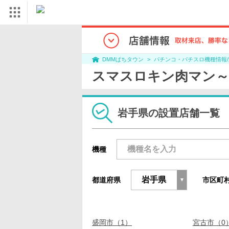
パチンコ・パチスロ機種情報
DMMぱちタウン
スマスロキン肉マン～
岩手県の設置店舗一覧
機種
都道府県
市区町
盛岡市（1）
宮古市（0