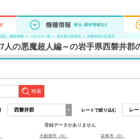
/演出・解析情報
パチスロ一覧
岩手県の設置店
西磐井郡の設置店
7人の悪魔超人編～の岩手県西磐井郡
検索
村
レートで絞り込む
登録データがありません
）
大船渡市（0）
花巻市（0）