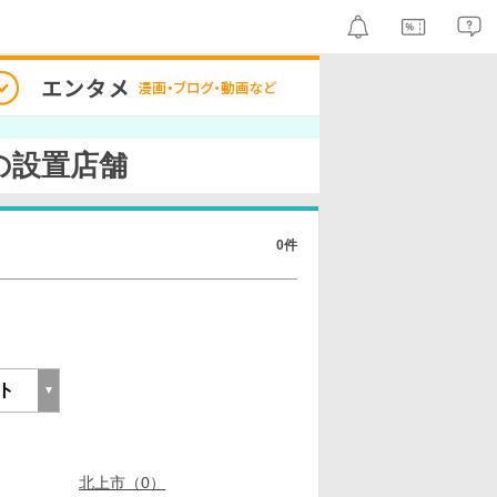
の設置店舗
0件
北上市（0）