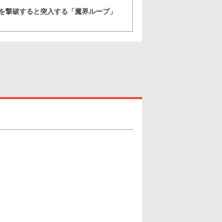
マンを撃破すると突入する「魔界ループ」