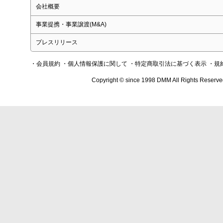
会社概要
事業提携・事業譲渡(M&A)
プレスリリース
・会員規約
・個人情報保護に関して
・特定商取引法に基づく表示
・規
Copyright © since 1998 DMM All Rights Reserve