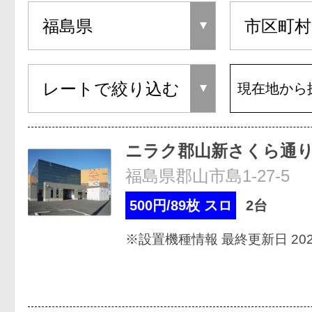
現在地から
ニラク郡山新さくら通
福島県郡山市島1-27-5
500円/89枚 スロ
2台
※設置機種情報 最終更新日 2026