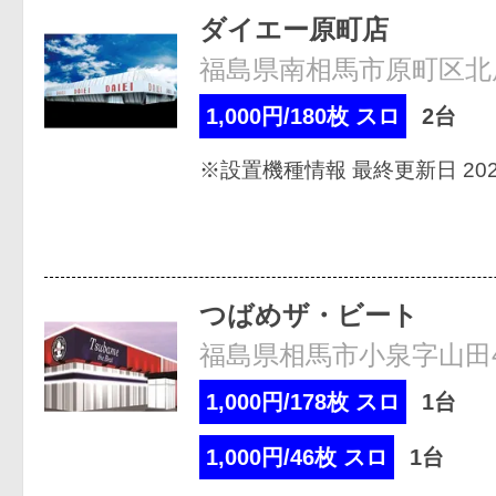
ダイエー原町店
福島県南相馬市原町区北
1,000円/180枚 スロ
2台
※設置機種情報 最終更新日 2026
つばめザ・ビート
福島県相馬市小泉字山田4
1,000円/178枚 スロ
1台
1,000円/46枚 スロ
1台