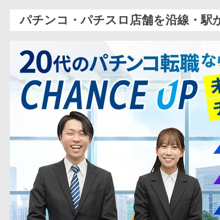
パチンコ・パチスロ店舗を沿線・駅