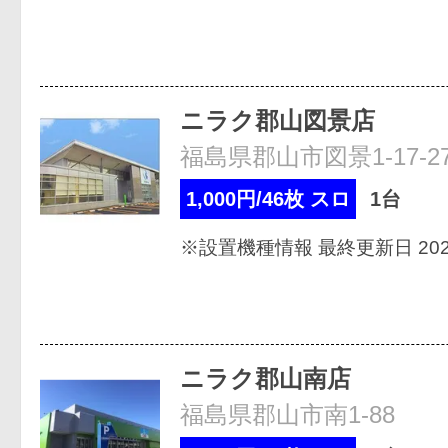
ニラク郡山図景店
福島県郡山市図景1-17-2
1,000円/46枚 スロ
1台
※設置機種情報 最終更新日 2026
ニラク郡山南店
福島県郡山市南1-88