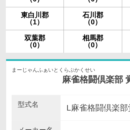
東白川郡
石川郡
（1）
（0）
双葉郡
相馬郡
（0）
（0）
まーじゃんふぁいとくらぶかくせい
麻雀格闘倶楽部 覚醒
型式名
L麻雀格闘倶楽部
メーカー名