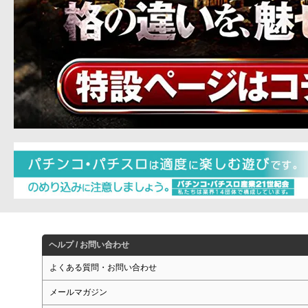
ヘルプ / お問い合わせ
よくある質問・お問い合わせ
メールマガジン