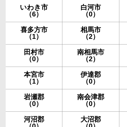
いわき市
白河市
（6）
（0）
喜多方市
相馬市
（1）
（2）
田村市
南相馬市
（0）
（2）
本宮市
伊達郡
（1）
（0）
岩瀬郡
南会津郡
（0）
（0）
河沼郡
大沼郡
（0）
（0）