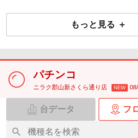
もっと見る ＋
パチンコ
ニラク郡山新さくら通り店
0
NEW
台データ
フ