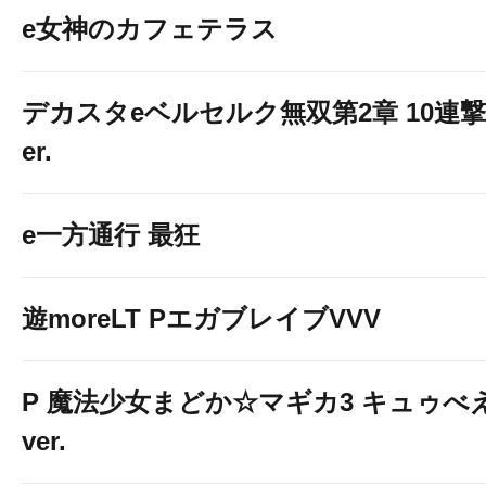
e女神のカフェテラス
デカスタeベルセルク無双第2章 10連撃
er.
e一方通行 最狂
遊moreLT PエガブレイブVVV
P 魔法少女まどか☆マギカ3 キュゥべ
ver.