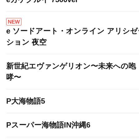
NEW
e ソードアート・オンライン アリシゼ
ション 夜空
新世紀エヴァンゲリオン〜未来への咆
哮〜
P大海物語5
Pスーパー海物語IN沖縄6