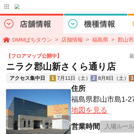
DMMぱちタウン
店舗情報
福島県
郡山市
【フロアマップ公開中】
最
ニラク郡山新さくら通り店
アクセス集中日
7月11日（土）
8月8日（土）
1
2
3
住所
福島県郡山市島1-27
地図を見る
営業時間
入場ルー