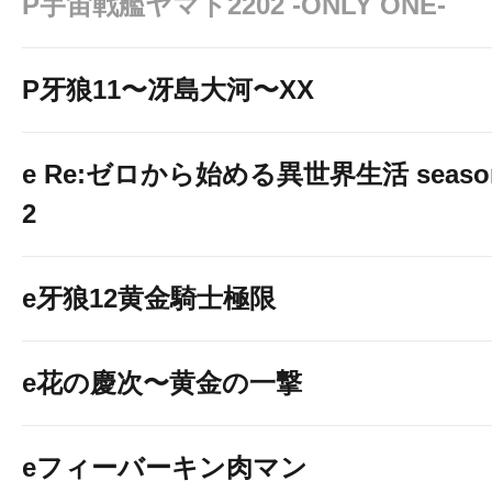
P宇宙戦艦ヤマト2202 -ONLY ONE-
P牙狼11〜冴島大河〜XX
e Re:ゼロから始める異世界生活 seaso
2
e牙狼12黄金騎士極限
e花の慶次〜黄金の一撃
eフィーバーキン肉マン