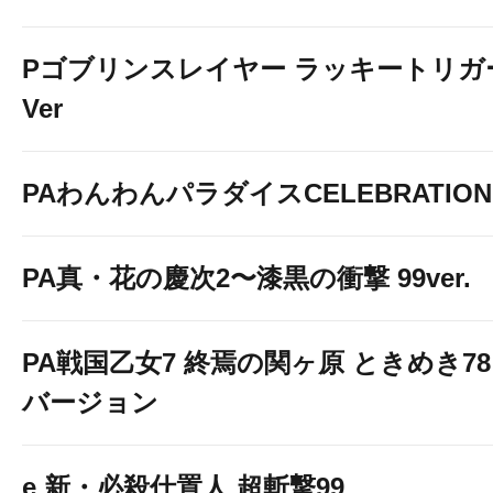
Pゴブリンスレイヤー ラッキートリガ
Ver
PAわんわんパラダイスCELEBRATION
PA真・花の慶次2〜漆黒の衝撃 99ver.
PA戦国乙女7 終焉の関ヶ原 ときめき78
バージョン
e 新・必殺仕置人 超斬撃99