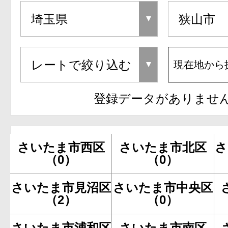
現在地から
登録データがありませ
さいたま市西区
さいたま市北区
さ
（0）
（0）
さいたま市見沼区
さいたま市中央区
（2）
（0）
さいたま市浦和区
さいたま市南区