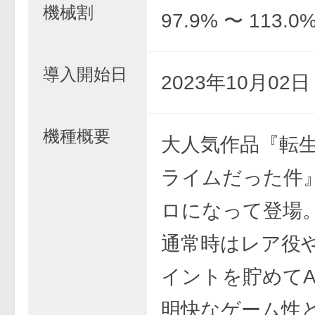
機械割
97.9% 〜 113.0
導入開始日
2023年10月02
機種概要
大人気作品『転
ライムだった件
ロになって登場
通常時はレア役
イントを貯めてA
明快なゲーム性