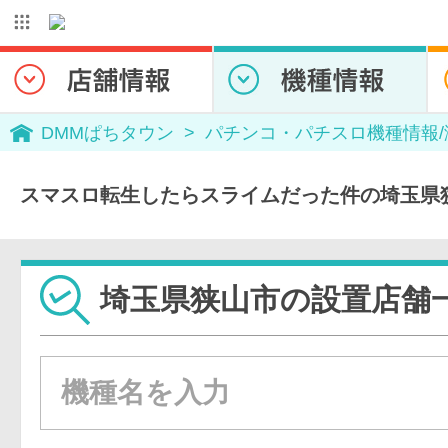
DMMぱちタウン
パチンコ・パチスロ機種情報
スマスロ転生したらスライムだった件の埼玉県
埼玉県狭山市の設置店舗