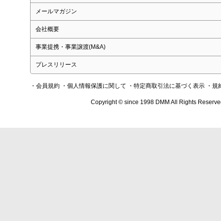
メールマガジン
会社概要
事業提携・事業譲渡(M&A)
プレスリリース
・会員規約
・個人情報保護に関して
・特定商取引法に基づく表示
・規
Copyright © since 1998 DMM All Rights Reserve