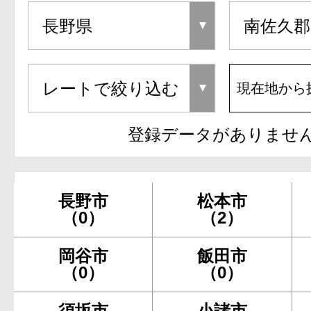
現在地から
登録データがありませ
長野市
松本市
（0）
（2）
岡谷市
飯田市
（0）
（0）
須坂市
小諸市