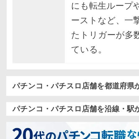
にも転生ループ
ーストなど、一
たトリガーが多
ている。
パチンコ・パチスロ店舗を都道府県
パチンコ・パチスロ店舗を沿線・駅