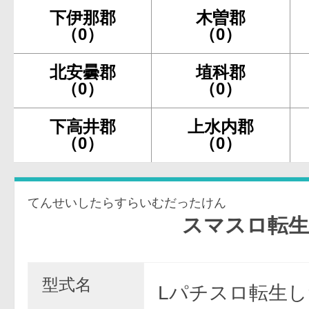
下伊那郡
木曽郡
（0）
（0）
北安曇郡
埴科郡
（0）
（0）
下高井郡
上水内郡
（0）
（0）
てんせいしたらすらいむだったけん
スマスロ転生したら
型式名
Lパチスロ転生