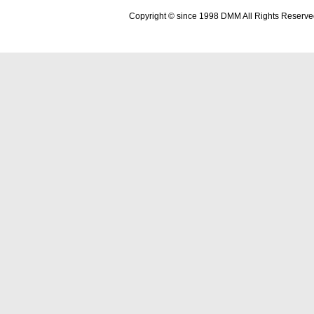
Copyright © since 1998 DMM All Rights Reserve