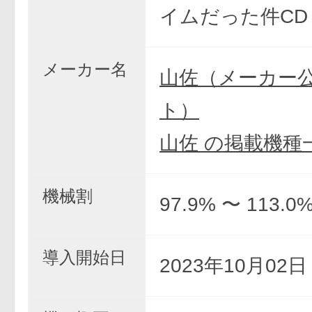
イムだった件CD
メーカー名
山佐（メーカー
ト）
山佐 の掲載機種
機械割
97.9% 〜 113.0
導入開始日
2023年10月02