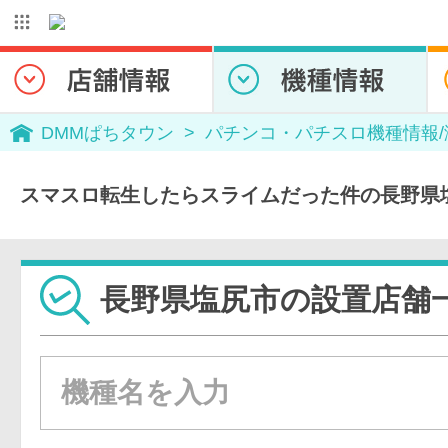
DMMぱちタウン
パチンコ・パチスロ機種情報
スマスロ転生したらスライムだった件の長野県
長野県塩尻市の設置店舗