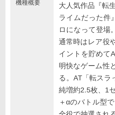
機種概要
大人気作品『転
ライムだった件
ロになって登場
通常時はレア役
イントを貯めてA
明快なゲーム性
る。AT「転スラ
純増約2.5枚、1
＋αのバトル型で
全役で抽選され