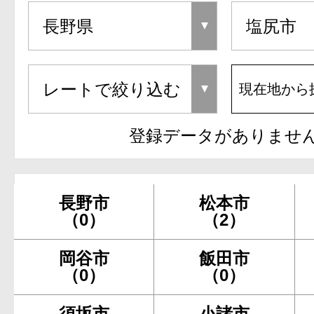
現在地から
登録データがありませ
長野市
松本市
（0）
（2）
岡谷市
飯田市
（0）
（0）
須坂市
小諸市