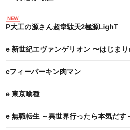
NEW
P大工の源さん超韋駄天2極源LighT
e 新世紀エヴァンゲリオン 〜はじま
eフィーバーキン肉マン
e 東京喰種
e 無職転生 ～異世界行ったら本気だす