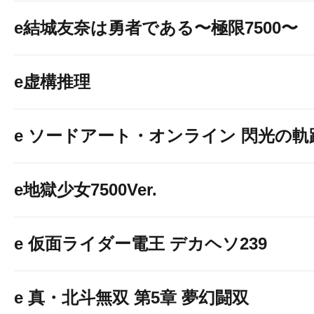
e結城友奈は勇者である〜極限7500〜
e虚構推理
e ソードアート・オンライン 閃光の軌跡 9
e地獄少女7500Ver.
e 仮面ライダー電王 デカヘソ239
e 真・北斗無双 第5章 夢幻闘双