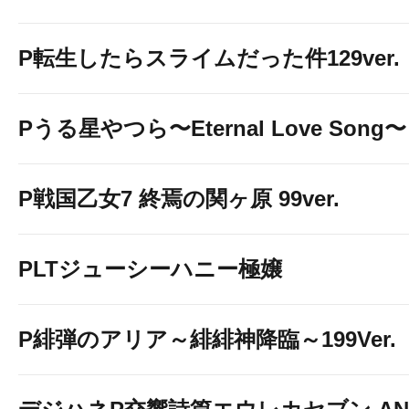
P転生したらスライムだった件129ver.
Pうる星やつら〜Eternal Love Song〜
P戦国乙女7 終焉の関ヶ原 99ver.
PLTジューシーハニー極嬢
P緋弾のアリア～緋緋神降臨～199Ver.