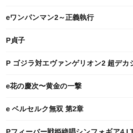
eワンパンマン2～正義執行
P貞子
P ゴジラ対エヴァンゲリオン2 超デカ
e花の慶次〜黄金の一撃
e ベルセルク無双 第2章
Pフィーバー戦姫絶唱シンフォギア4 LT-Li