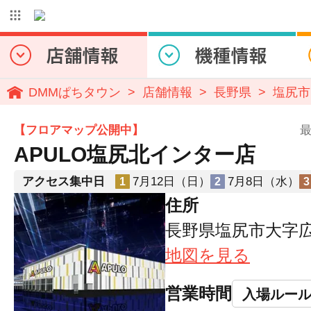
DMMぱちタウン
店舗情報
長野県
塩尻市
【フロアマップ公開中】
最
APULO塩尻北インター店
アクセス集中日
7月12日（日）
7月8日（水）
1
2
3
住所
長野県塩尻市大字広丘
地図を見る
営業時間
入場ルー