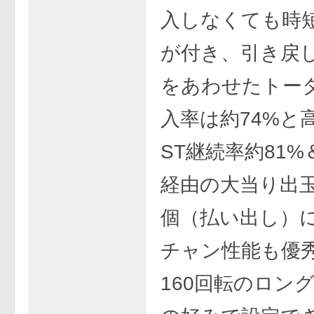
入しなくても時短
が付き、引き戻し
をあわせたトータ
入率は約74%と
ST継続率約81
経由の大当り出玉A
個（払い出し）
チャン性能も優秀
160回転のロン