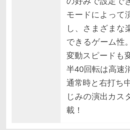
の好みで設定で
モードによって
し、さまざまな
できるゲーム性
変動スピードも
半40回転は高速
通常時と右打ち
じみの演出カス
載！