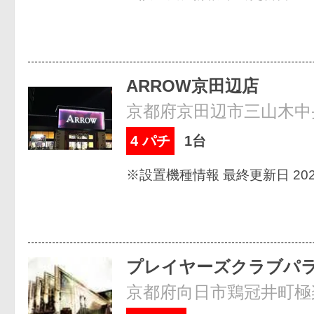
ARROW京田辺店
京都府京田辺市三山木中央8
4 パチ
1台
※設置機種情報 最終更新日 2026
プレイヤーズクラブパ
京都府向日市鶏冠井町極