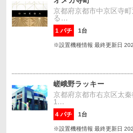
オメガ寺町
京都府京都市中京区寺町
る…
1 パチ
1台
※設置機種情報 最終更新日 2026
嵯峨野ラッキー
京都府京都市右京区太秦
1…
4 パチ
1台
※設置機種情報 最終更新日 2026