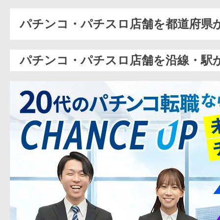
パチンコ・パチスロ店舗を都道府県
パチンコ・パチスロ店舗を沿線・駅