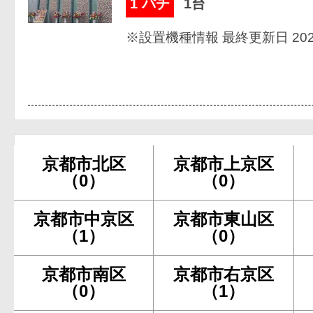
1 パチ
1台
※設置機種情報 最終更新日 2026
京都市北区
京都市上京区
（0）
（0）
京都市中京区
京都市東山区
（1）
（0）
京都市南区
京都市右京区
（0）
（1）