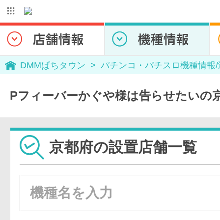
DMMぱちタウン
パチンコ・パチスロ機種情報
Pフィーバーかぐや様は告らせたいの
京都府の設置店舗一覧