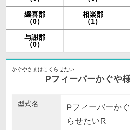
綴喜郡
相楽郡
（0）
（1）
与謝郡
（0）
かぐやさまはこくらせたい
Pフィーバーかぐや様は告らせ
型式名
Pフィーバーか
らせたいR