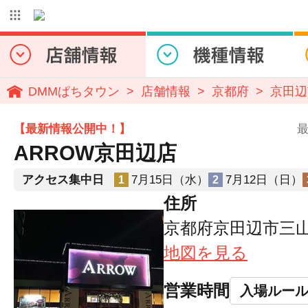
DMMぱちタウン
店舗情報
京都府
京田辺
【最新情報公開中！】
最
ARROW京田辺店
アクセス集中日
7月15日（水）
7月12日（日）
1
2
住所
京都府京田辺市三山木
地図を見る
営業時間
入場ルー