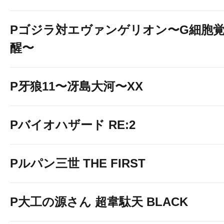
Pゴジラ対エヴァンゲリオン〜G細胞
醒〜
P牙狼11〜冴島大河〜XX
Pバイオハザード RE:2
Pルパン三世 THE FIRST
P大工の源さん 超韋駄天 BLACK