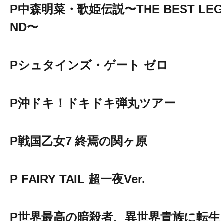
P中森明菜・歌姫伝説〜THE BEST LE
ND〜
Pシュタインズ・ゲート ゼロ
P沖ドキ！ドキドキ弾丸ツアー
P戦国乙女7 終焉の関ヶ原
P FAIRY TAIL 超一夜Ver.
P世界最高の暗殺者、異世界貴族に転生