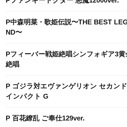
Pファンキードクター 悪魔12000ver.
P中森明菜・歌姫伝説〜THE BEST LE
ND〜
Pフィーバー戦姫絶唱シンフォギア3黄
絶唱
P ゴジラ対エヴァンゲリオン セカン
インパクト G
P 百花繚乱 ご奉仕129ver.