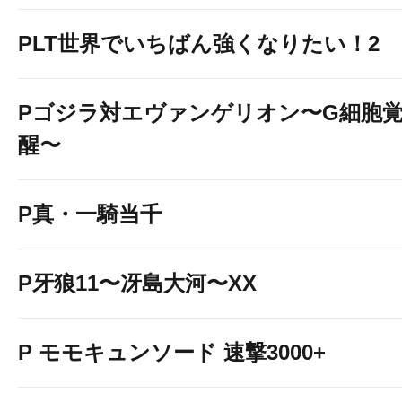
PLT世界でいちばん強くなりたい！2
Pゴジラ対エヴァンゲリオン〜G細胞
醒〜
P真・一騎当千
P牙狼11〜冴島大河〜XX
P モモキュンソード 速撃3000+