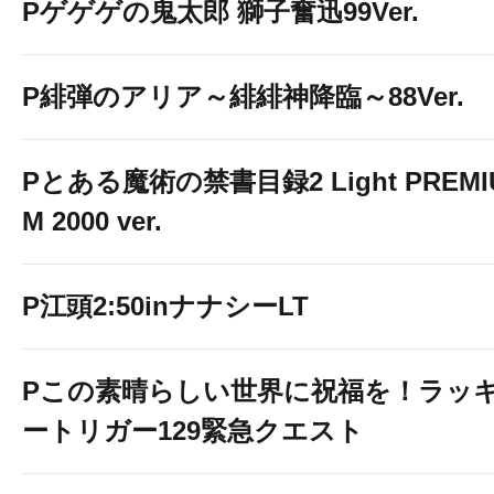
Pゲゲゲの鬼太郎 獅子奮迅99Ver.
P緋弾のアリア～緋緋神降臨～88Ver.
Pとある魔術の禁書目録2 Light PREMI
M 2000 ver.
P江頭2:50inナナシーLT
Pこの素晴らしい世界に祝福を！ラッ
ートリガー129緊急クエスト