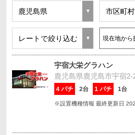
現在地から
宇宿大栄グラハン
鹿児島県鹿児島市宇宿2-25
4 パチ
2台
1 パチ
1台
※設置機種情報 最終更新日 2026