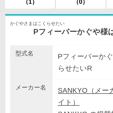
（1）
（0）
かぐやさまはこくらせたい
Pフィーバーかぐや様は告らせた
型式名
Pフィーバーか
らせたいR
メーカー名
SANKYO（メ
イト）