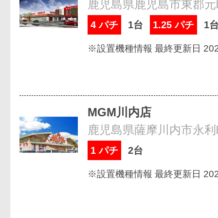
鹿児島県鹿児島市東郡元町
4 パチ
1台
1.25 パチ
1
※設置機種情報 最終更新日 2026
MGM川内店
鹿児島県薩摩川内市永利町7
1 パチ
2台
※設置機種情報 最終更新日 2026