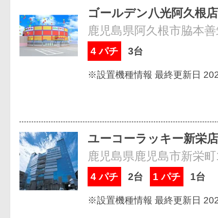
ゴールデン八光阿久根店
鹿児島県阿久根市脇本善筑
4 パチ
3台
※設置機種情報 最終更新日 2026
ユーコーラッキー新栄
鹿児島県鹿児島市新栄町10
4 パチ
2台
1 パチ
1台
※設置機種情報 最終更新日 2026