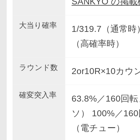
SANKYO の掲
大当り確率
1/319.7（通常時）
（高確率時）
ラウンド数
2or10R×10カウ
確変突入率
63.8%／160回
ソ） 100%／16
（電チュー）