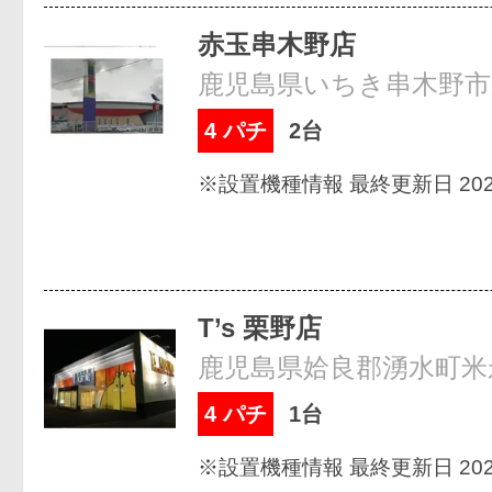
赤玉串木野店
鹿児島県いちき串木野市
4 パチ
2台
※設置機種情報 最終更新日 2026
T’s 栗野店
鹿児島県姶良郡湧水町米永
4 パチ
1台
※設置機種情報 最終更新日 2026