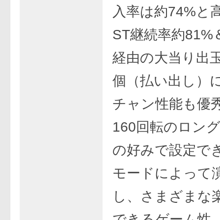
入率は約74%と
ST継続率約81
経由の大当り出玉A
個（払い出し）
チャン性能も優秀
160回転のロン
の好みで設定で
モードによって
し、さまざまな
できるゲーム性