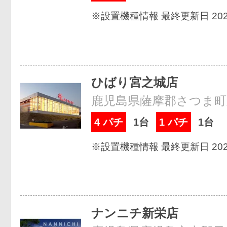
※設置機種情報 最終更新日 2026
ひばり宮之城店
鹿児島県薩摩郡さつま町船
4 パチ
1台
1 パチ
1台
※設置機種情報 最終更新日 2026
ナンニチ新栄店