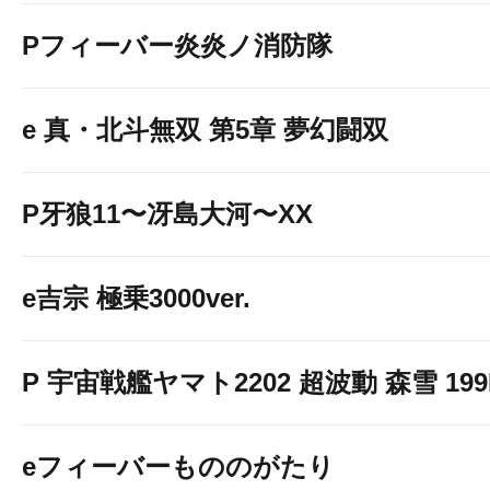
Pフィーバー炎炎ノ消防隊
e 真・北斗無双 第5章 夢幻闘双
P牙狼11〜冴島大河〜XX
e吉宗 極乗3000ver.
P 宇宙戦艦ヤマト2202 超波動 森雪 199LT
eフィーバーもののがたり