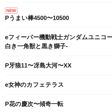
NEW
Pうまい棒4500〜10500
eフィーバー機動戦士ガンダムユニコー
白き一角獣と黒き獅子-
P牙狼11〜冴島大河〜XX
e女神のカフェテラス
P花の慶次〜傾奇一転