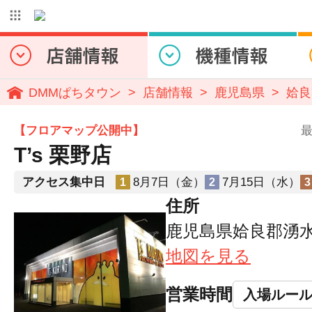
DMMぱちタウン
店舗情報
鹿児島県
姶良
【フロアマップ公開中】
最
T’s 栗野店
アクセス集中日
8月7日（金）
7月15日（水）
1
2
3
住所
鹿児島県姶良郡湧水
地図を見る
営業時間
入場ルー