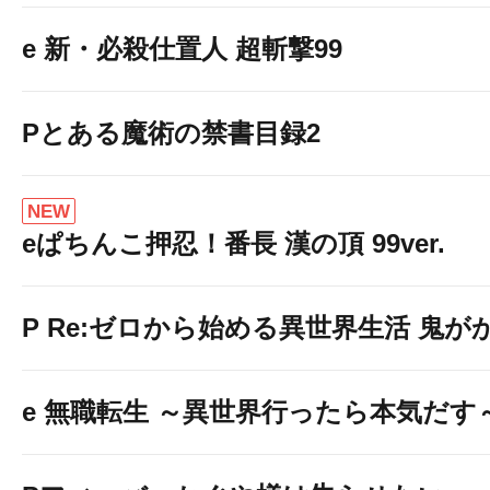
e 新・必殺仕置人 超斬撃99
Pとある魔術の禁書目録2
NEW
eぱちんこ押忍！番長 漢の頂 99ver.
P Re:ゼロから始める異世界生活 鬼がかり
e 無職転生 ～異世界行ったら本気だす