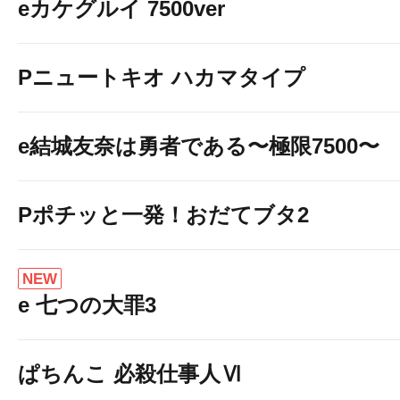
eカケグルイ 7500ver
Pニュートキオ ハカマタイプ
e結城友奈は勇者である〜極限7500〜
Pポチッと一発！おだてブタ2
NEW
e 七つの大罪3
ぱちんこ 必殺仕事人Ⅵ