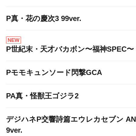
P真・花の慶次3 99ver.
NEW
P世紀末・天才バカボン〜福神SPEC〜
Pモモキュンソード閃撃GCA
PA真・怪獣王ゴジラ2
デジハネP交響詩篇エウレカセブン ANE
9ver.