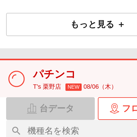
もっと見る ＋
パチンコ
T’s 栗野店
08/06（木）
NEW
台データ
フ