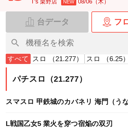
T’s 栗野店
08/06（木）
NEW
台データ
フ
すべて
スロ （21.277）
スロ （6.25
パチスロ（21.277）
スマスロ 甲鉄城のカバネリ 海門（う
L戦国乙女5 業火を穿つ宿焔の双刃