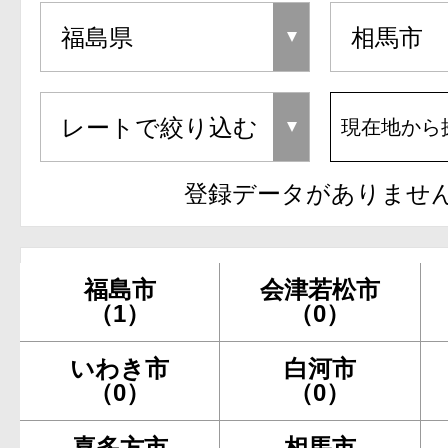
現在地から
登録データがありませ
福島市
会津若松市
（1）
（0）
いわき市
白河市
（0）
（0）
喜多方市
相馬市