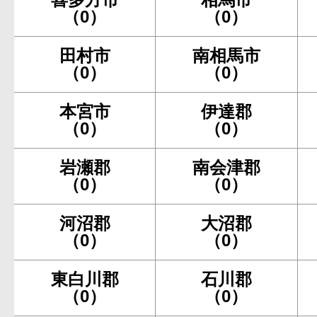
（0）
（0）
田村市
南相馬市
（0）
（0）
本宮市
伊達郡
（0）
（0）
岩瀬郡
南会津郡
（0）
（0）
河沼郡
大沼郡
（0）
（0）
東白川郡
石川郡
（0）
（0）