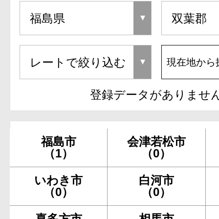
現在地から
登録データがありませ
福島市
会津若松市
（1）
（0）
いわき市
白河市
（0）
（0）
喜多方市
相馬市