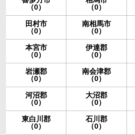
（0）
（0）
田村市
南相馬市
（0）
（0）
本宮市
伊達郡
（0）
（0）
岩瀬郡
南会津郡
（0）
（0）
河沼郡
大沼郡
（0）
（0）
東白川郡
石川郡
（0）
（0）