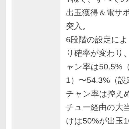
出玉獲得＆電サポ
突入。
6段階の設定に
り確率が変わり、
ャン率は50.5%
1）〜54.3%（
チャン率は控え
チュー経由の大
けは50%が出玉1