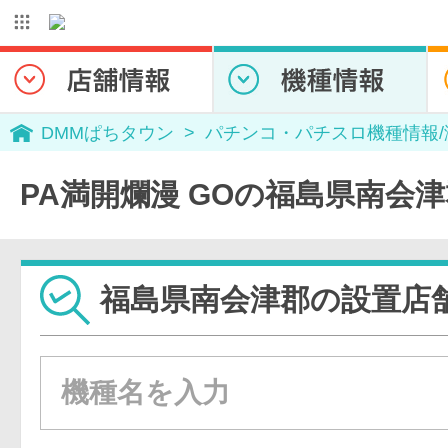
DMMぱちタウン
パチンコ・パチスロ機種情報
PA満開爛漫 GOの福島県南会
福島県南会津郡の設置店