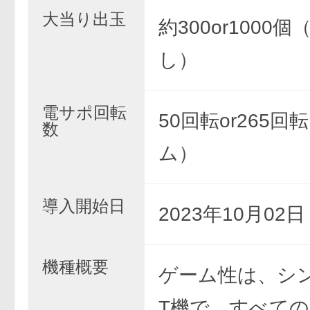
大当り出玉
約300or1000
し）
電サポ回転
50回転or265
数
ム）
導入開始日
2023年10月02
機種概要
ゲーム性は、シ
T機で、すべて