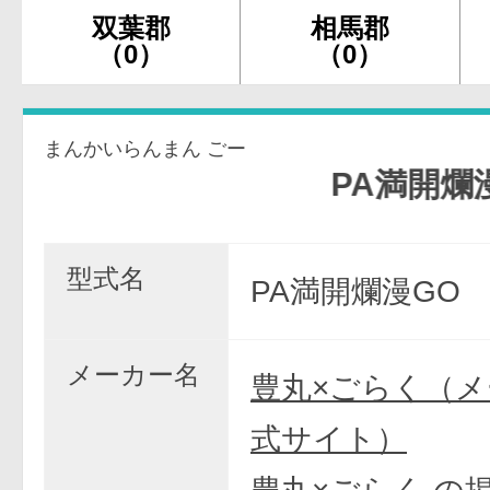
双葉郡
相馬郡
（0）
（0）
まんかいらんまん ごー
PA満開爛漫 GO
型式名
PA満開爛漫GO
メーカー名
豊丸×ごらく（
式サイト）