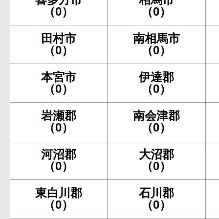
（0）
（0）
田村市
南相馬市
（0）
（0）
本宮市
伊達郡
（0）
（0）
岩瀬郡
南会津郡
（0）
（0）
河沼郡
大沼郡
（0）
（0）
東白川郡
石川郡
（0）
（0）