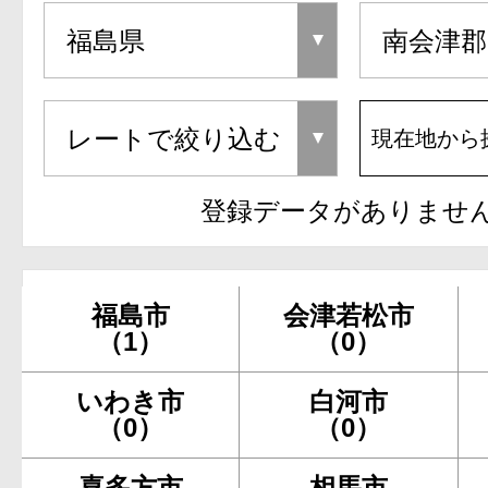
現在地から
登録データがありませ
福島市
会津若松市
（1）
（0）
いわき市
白河市
（0）
（0）
喜多方市
相馬市