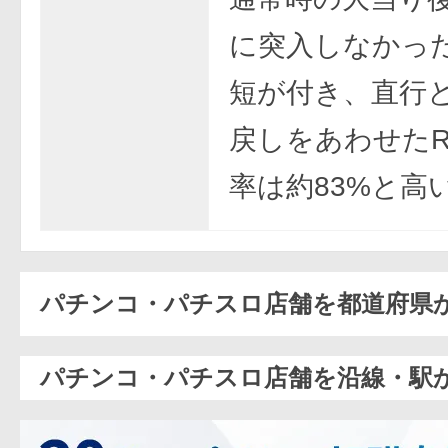
に突入しなかっ
短が付き、直行
戻しをあわせたR
率は約83%と高
パチンコ・パチスロ店舗を都道府県
パチンコ・パチスロ店舗を沿線・駅