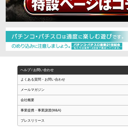
ヘルプ / お問い合わせ
よくある質問・お問い合わせ
メールマガジン
会社概要
事業提携・事業譲渡(M&A)
プレスリリース