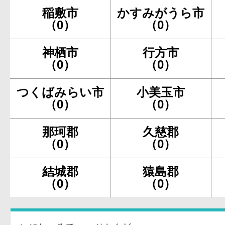
稲敷市
かすみがうら市
（0）
（0）
神栖市
行方市
（0）
（0）
つくばみらい市
小美玉市
（0）
（0）
那珂郡
久慈郡
（0）
（0）
結城郡
猿島郡
（0）
（0）