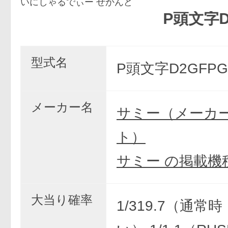
いにしゃるでぃー せかんど
P頭文字D 2nd
型式名
P頭文字D2GFPG
メーカー名
サミー（メーカ
ト）
サミー の掲載機
大当り確率
1/319.7（通常