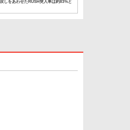
しをあわせたRUSH突入率は約83%と