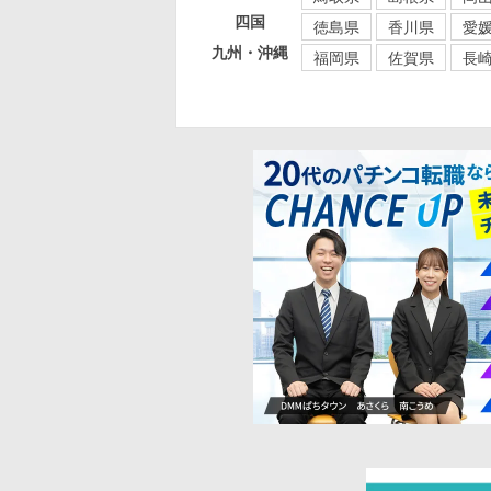
四国
徳島県
香川県
愛
九州・沖縄
福岡県
佐賀県
長