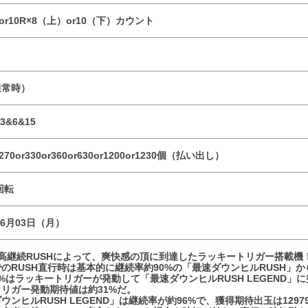
r5or10R×8（上）or10（下）カウント
通常時）
3&6&15
270or330or360or630or1200or1230個（払い出し）
0回転
06月03日（月）
高継続RUSHによって、爽快感の頂に到達したラッキートリガー搭載機
のRUSH直行時は基本的に継続率約90%の「最速ダウンヒルRUSH」
%はラッキートリガーが発動して「最速ダウンヒルRUSH LEGEND」
リガー発動期待値は約31%だ。
ウンヒルRUSH LEGEND」は継続率が約96%で、獲得期待出玉は12