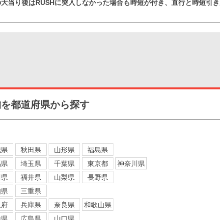
大当り後はRUSHに突入しなかった場合も時短が付き、直行と時短引き戻
舗を都道府県から探す
城県
秋田県
山形県
福島県
馬県
埼玉県
千葉県
東京都
神奈川県
川県
福井県
山梨県
長野県
知県
三重県
阪府
兵庫県
奈良県
和歌山県
山県
広島県
山口県