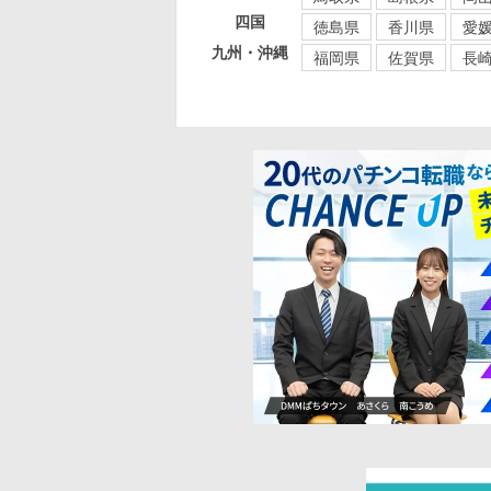
四国
徳島県
香川県
愛
九州・沖縄
福岡県
佐賀県
長