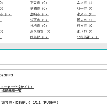
0）
下妻市（0）
常総市（1）
0）
笠間市（0）
取手市（0）
市（0）
鹿嶋市（0）
潮来市（0）
）
筑西市（0）
坂東市（1）
）
神栖市（0）
行方市（0）
0）
東茨城郡（0）
那珂郡（0）
）
猿島郡（0）
北相馬郡（0）
D2GFPG
（メーカー公式サイト）
の掲載機種一覧
.7（通常時・図柄揃い） 1/1.1（RUSH中）