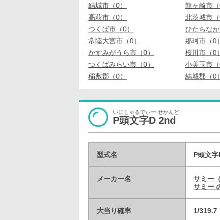
結城市（0）
龍ヶ崎市（
高萩市（0）
北茨城市（
つくば市（0）
ひたちなか
常陸大宮市（0）
那珂市（0
かすみがうら市（0）
桜川市（0
つくばみらい市（0）
小美玉市（
稲敷郡（0）
結城郡（0
いにしゃるでぃー せかんど
P頭文字D 2nd
型式名
P頭文字
メーカー名
サミー
サミー 
大当り確率
1/319