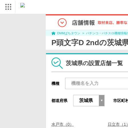
パチンコ・パチスロ機種情報
DMMぱちタウン
P頭文字D 2ndの茨
茨城県の設置店舗一覧
機種
都道府県
市区町
水戸市（0）
日立市（1