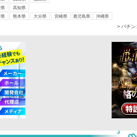
媛県
高知県
崎県
熊本県
大分県
宮崎県
鹿児島県
沖縄県
> パチ