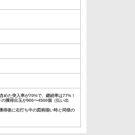
含めた突入率が70%で、継続率は77%！
獲得出玉が900〜4500個（払い出
0R獲得後に右打ち中の図柄揃い時と同様の