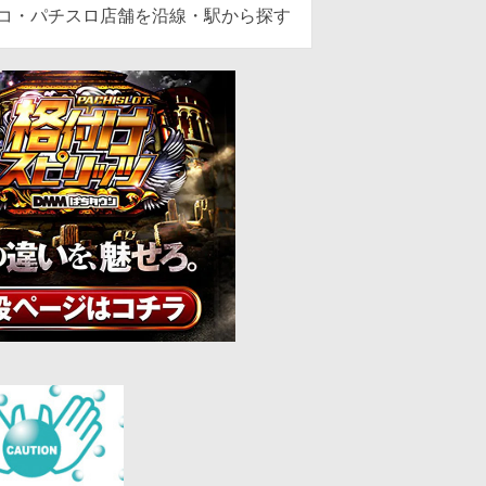
ンコ・パチスロ店舗を沿線・駅から探す