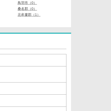
鳥羽市（0）
桑名郡（0）
北牟婁郡（1）