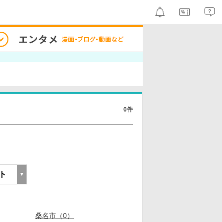
0件
桑名市（0）