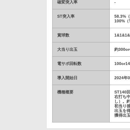
確変突入率
-
ST突入率
58.3%
100%
賞球数
1&1&1&
大当り出玉
約300o
電サポ回転数
100or1
導入開始日
2024年
機種概要
ST14
右打ち中
し）。約
初当り後
出玉を
獲得出玉