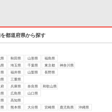
舗を都道府県から探す
城県
秋田県
山形県
福島県
馬県
埼玉県
千葉県
東京都
神奈川県
川県
福井県
山梨県
長野県
知県
三重県
阪府
兵庫県
奈良県
和歌山県
山県
広島県
山口県
媛県
高知県
崎県
熊本県
大分県
宮崎県
鹿児島県
沖縄県