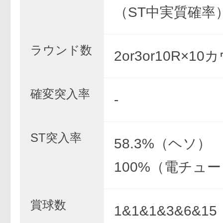
（ST中実質確率
ラウンド数
2or3or10R×1
確変突入率
-
ST突入率
58.3%（ヘソ）
100%（電チュー
賞球数
1&1&1&3&6&15