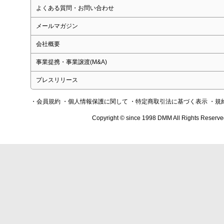
よくある質問・お問い合わせ
メールマガジン
会社概要
事業提携・事業譲渡(M&A)
プレスリリース
・会員規約
・個人情報保護に関して
・特定商取引法に基づく表示
・規
Copyright © since 1998 DMM All Rights Reserve