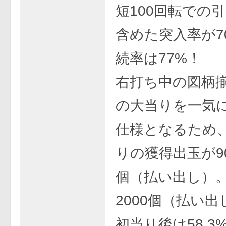
短100回転での
含めた突入率が7
続率は77%！
右打ち中の図柄揃
の大当りを一気
仕様となるため
りの獲得出玉が90
個（払い出し）。
2000個（払い出
初当り後は58.3