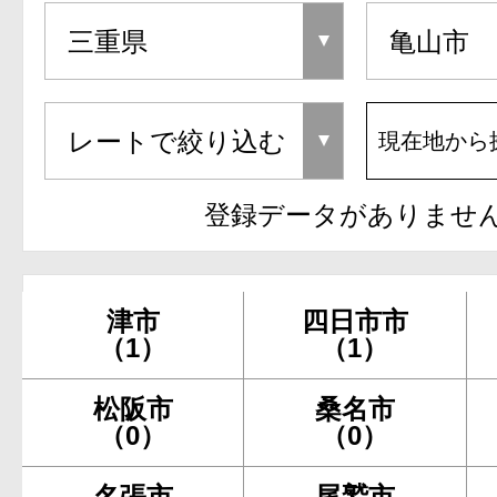
現在地から
登録データがありませ
津市
四日市市
（1）
（1）
松阪市
桑名市
（0）
（0）
名張市
尾鷲市