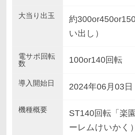
大当り出玉
約300or450or1
い出し）
電サポ回転
100or140回転
数
導入開始日
2024年06月03
機種概要
ST140回転「楽
ーレムけいかく