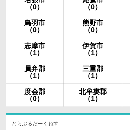
（0）
（0）
鳥羽市
熊野市
（0）
（0）
志摩市
伊賀市
（1）
（1）
員弁郡
三重郡
（1）
（1）
度会郡
北牟婁郡
（0）
（1）
とらぶるだーくねす