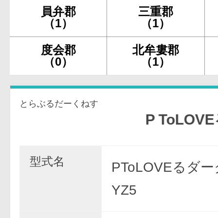
員弁郡
三重郡
（1）
（1）
度会郡
北牟婁郡
（0）
（1）
とらぶるだーくねす
P ToLOVEるダ
型式名
PToLOVEるダ
YZ5