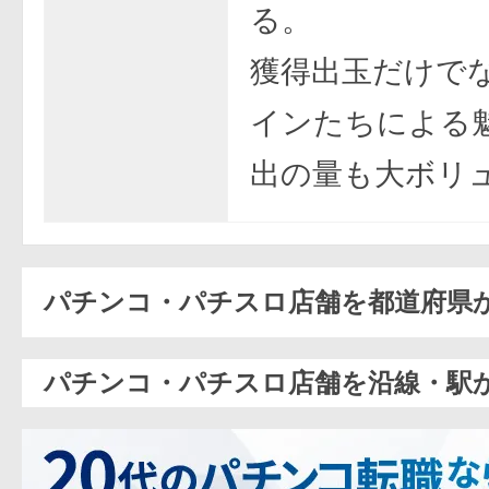
る。
獲得出玉だけで
インたちによる
出の量も大ボリュ
パチンコ・パチスロ店舗を都道府県
パチンコ・パチスロ店舗を沿線・駅