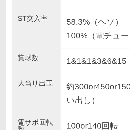
ST突入率
58.3%（ヘソ）
100%（電チュー
賞球数
1&1&1&3&6&15
大当り出玉
約300or450or1
い出し）
電サポ回転
100or140回転
数