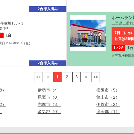
2台導入済み
ホームラン
字熊坂153－3
三重県三重郡
業中‼
7日！にゃ
チ
1台
抽選は8時
2026/08/07（金）
1 パチ
1台
※設置機種情報 最
2台導入済み
<<
<
1
2
3
>
>>
8）
伊勢市（4）
松阪市（5）
）
尾鷲市（0）
亀山市（2）
2）
志摩市（3）
伊賀市（2）
）
多気郡（0）
度会郡（1）