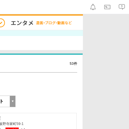
53件
店
野寺家町59-1