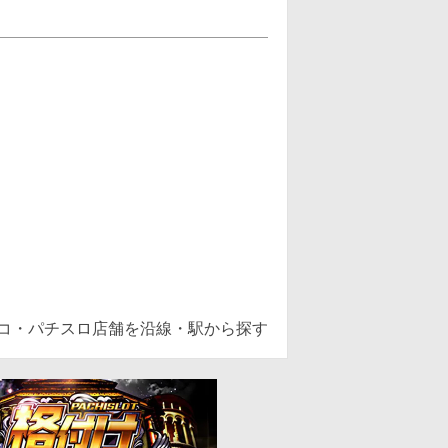
ンコ・パチスロ店舗を沿線・駅から探す