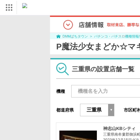
パチンコ・パチスロ機種情報
DMMぱちタウン
P魔法少女まどか☆マ
三重県の設置店舗一覧
機種
都道府県
市区町
神志山KBシティ
三重県南牟婁郡御浜町志