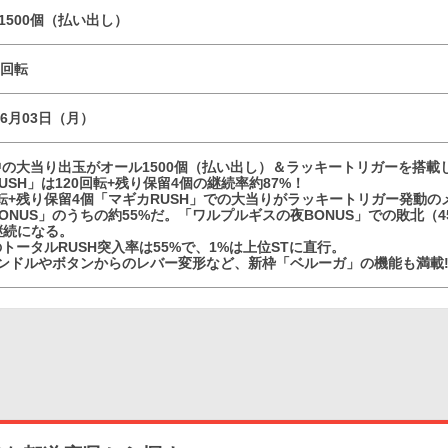
r1500個（払い出し）
20回転
06月03日（月）
の大当り出玉がオール1500個（払い出し）＆ラッキートリガーを搭載
USH」は120回転+残り保留4個の継続率約87%！
回転+残り保留4個「マギカRUSH」での大当りがラッキートリガー発動
ONUS」のうちの約55%だ。「ワルプルギスの夜BONUS」での敗北（4
継続になる。
トータルRUSH突入率は55%で、1%は上位STに直行。
ンドルやボタンからのレバー変形など、新枠「ベルーガ」の機能も満載!