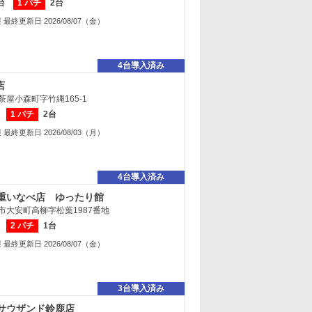
台
1 パチ
2台
終更新日 2026/08/07（金）
4台導入済み
店
屋小森町字竹縄165-1
1 パチ
2台
終更新日 2026/08/03（月）
4台導入済み
重いなべ店 ゆったり館
市大安町高柳字松葉1987番地
2 パチ
1台
終更新日 2026/08/07（金）
3台導入済み
サウザンド鈴鹿店