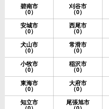
碧南市
刈谷市
（0）
（0）
安城市
西尾市
（0）
（0）
犬山市
常滑市
（0）
（0）
小牧市
稲沢市
（0）
（0）
東海市
大府市
（0）
（0）
知立市
尾張旭市
（0）
（0）