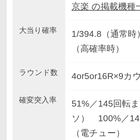
京楽 の掲載機種
大当り確率
1/394.8（通常時）
（高確率時）
ラウンド数
4or5or16R×9
確変突入率
51%／145回転
ソ） 100%／1
（電チュー）