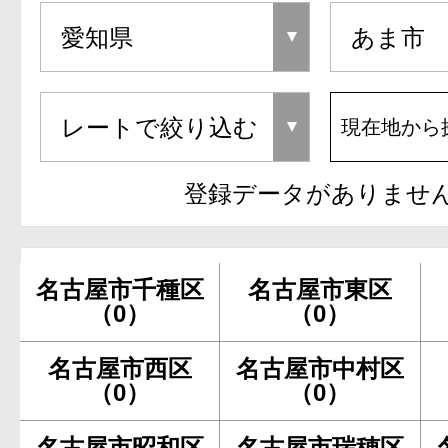
現在地から
登録データがありませ
名古屋市千種区
名古屋市東区
（0）
（0）
名古屋市西区
名古屋市中村区
（0）
（0）
名古屋市昭和区
名古屋市瑞穂区