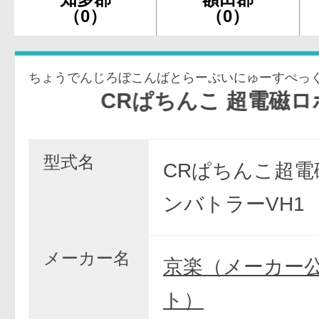
（0）
（0）
ちょうでんじろぼこんばとらーぶいにゅーすぺっ
CRぱちんこ 超電磁ロボ コン・バ
型式名
CRぱちんこ超電
ンバトラーVH1
メーカー名
京楽（メーカー
ト）