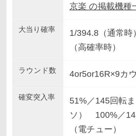
京楽 の掲載機種
大当り確率
1/394.8（通常時）
（高確率時）
ラウンド数
4or5or16R×9
確変突入率
51%／145回転
ソ） 100%／1
（電チュー）