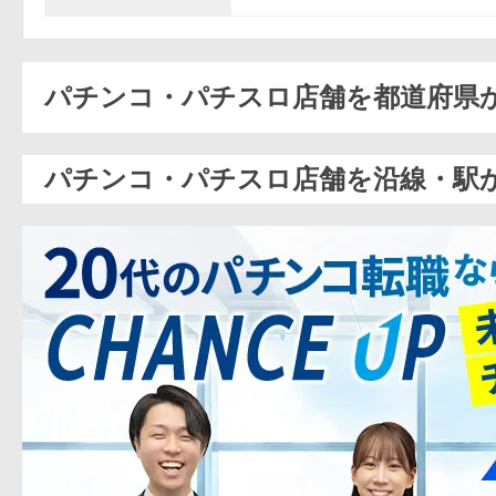
パチンコ・パチスロ店舗を都道府県
パチンコ・パチスロ店舗を沿線・駅