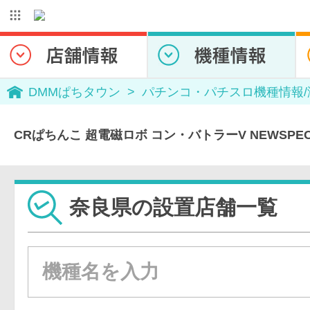
DMMぱちタウン
パチンコ・パチスロ機種情報
CRぱちんこ 超電磁ロボ コン・バトラーV NEWSPE
奈良県の設置店舗一覧