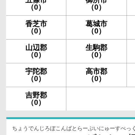
（0）
（0）
香芝市
葛城市
（0）
（0）
山辺郡
生駒郡
（0）
（0）
宇陀郡
高市郡
（0）
（0）
吉野郡
（0）
ちょうでんじろぼこんばとらーぶいにゅーすぺっ