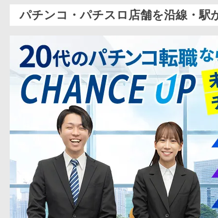
パチンコ・パチスロ店舗を沿線・駅