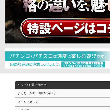
ヘルプ / お問い合わせ
よくある質問・お問い合わせ
メールマガジン