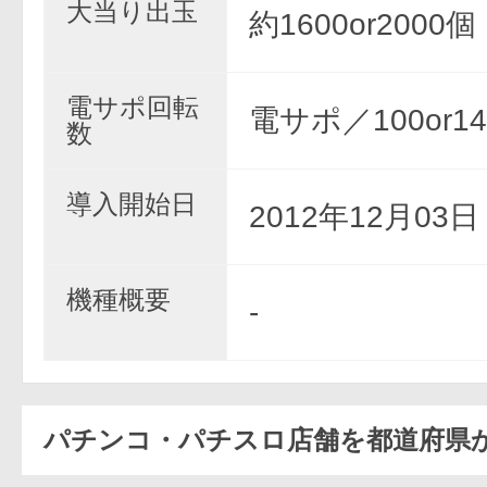
大当り出玉
約1600or2000個
電サポ回転
電サポ／100or1
数
導入開始日
2012年12月03
機種概要
-
パチンコ・パチスロ店舗を都道府県