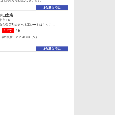
状況と異なる可能性がございます。
3台導入済み
ド山室店
市1-6
置台数店舗☆遊べる③レートぱちんこ…
1 パチ
1台
終更新日 2026/08/04（火）
3台導入済み