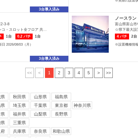
※実際の設置
3台導入済み
ノースラン
-3-8
富山県富山市中
ンコ・スロット全フロア 共…
☆県下最大設
チ
1台
0.2 パチ
1台
4 パチ
2台
2026/08/03（月）
※設置機種情報 最
3台導入済み
<<
<
1
2
3
4
5
>
>>
城県
秋田県
山形県
福島県
馬県
埼玉県
千葉県
東京都
神奈川県
川県
福井県
山梨県
長野県
知県
三重県
阪府
兵庫県
奈良県
和歌山県