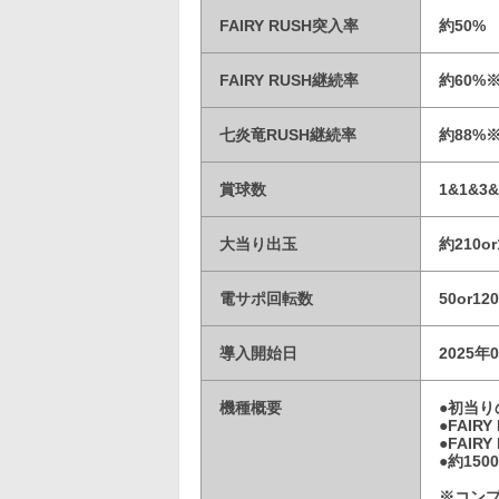
FAIRY RUSH突入率
約50%
FAIRY RUSH継続率
約60%※
七炎竜RUSH継続率
約88%※
賞球数
1&1&3&
大当り出玉
約210o
電サポ回転数
50or1
導入開始日
2025年
機種概要
●初当りの
●FAIR
●FAIR
●約15
※コン