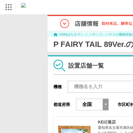
パチンコ・パチスロ機種情報
DMMぱちタウン
P FAIRY TAIL 89Ve
設置店舗一覧
機種
都道府県
市区町
KEIZ港店
愛知県名古屋市港区砂