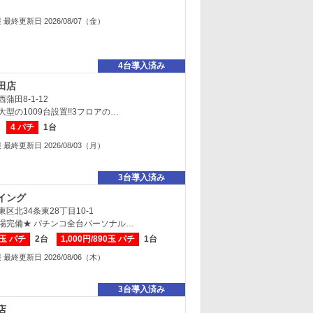
終更新日 2026/08/07（金）
4台導入済み
田店
蒲田8-1-12
型の1009台設置!!3フロアの…
4 パチ
1台
終更新日 2026/08/03（月）
3台導入済み
イング
区北34条東28丁目10-1
場完備★ パチンコ全台パーソナル…
6玉 パチ
2台
1,000円/890玉 パチ
1台
終更新日 2026/08/06（木）
3台導入済み
店