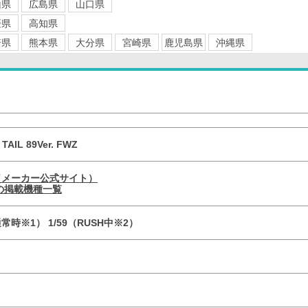
山県
広島県
山口県
媛県
高知県
崎県
熊本県
大分県
宮崎県
鹿児島県
沖縄県
 TAIL 89Ver. FWZ
（メーカー公式サイト）
の掲載機種一覧
通常時※1） 1/59（RUSH中※2）