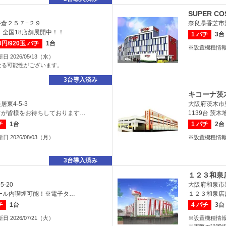
SUPER C
倉２５７−２９
奈良県香芝市別
 全国18店舗展開中！！
1 パチ
3台
00円/920玉 パチ
1台
※設置機種情報 最
2026/05/13（水）
なる可能性がございます。
3台導入済み
キコーナ茨
東4-5-3
大阪府茨木市豊
フが皆様をお待ちしております…
1139台 
チ
1台
1 パチ
2台
2026/08/03（月）
※設置機種情報 最
3台導入済み
１２３和泉
-20
大阪府和泉市黒
ール内喫煙可能！※電子タ…
１２３和泉店
チ
1台
4 パチ
3台
2026/07/21（火）
※設置機種情報 最