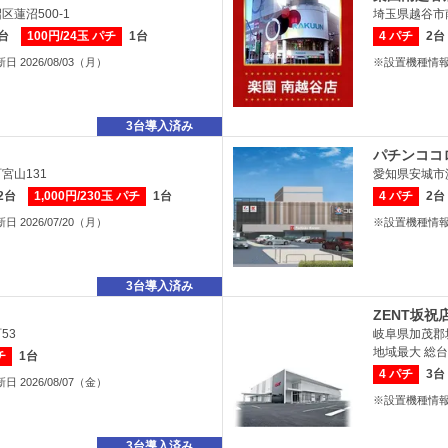
蓮沼500-1
埼玉県越谷市南
台
100円/24玉 パチ
1台
4 パチ
2台
2026/08/03（月）
※設置機種情報 最
3台導入済み
パチンココ
宮山131
愛知県安城市浜
2台
1,000円/230玉 パチ
1台
4 パチ
2台
2026/07/20（月）
※設置機種情報 最
3台導入済み
ZENT坂祝
53
岐阜県加茂郡坂
地域最大 総台
チ
1台
4 パチ
3台
2026/08/07（金）
※設置機種情報 最
3台導入済み