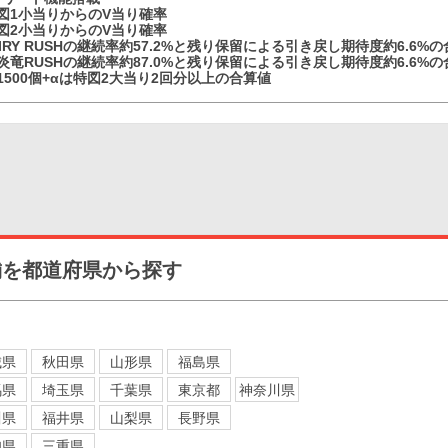
図1小当りからのV当り確率
図2小当りからのV当り確率
AIRY RUSHの継続率約57.2%と残り保留による引き戻し期待度約6.6%
炎竜RUSHの継続率約87.0%と残り保留による引き戻し期待度約6.6%
1500個+αは特図2大当り2回分以上の合算値
舗を都道府県から探す
城県
秋田県
山形県
福島県
馬県
埼玉県
千葉県
東京都
神奈川県
川県
福井県
山梨県
長野県
知県
三重県