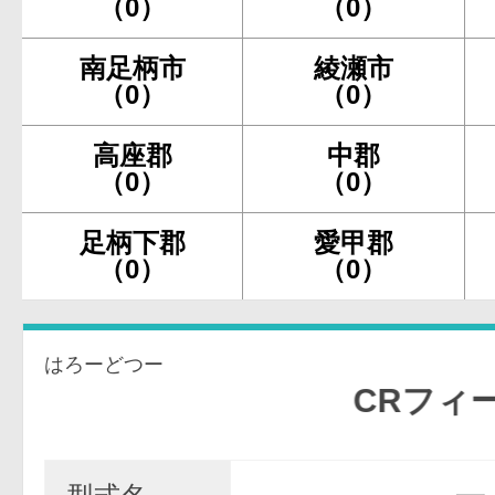
（0）
（0）
南足柄市
綾瀬市
（0）
（0）
高座郡
中郡
（0）
（0）
足柄下郡
愛甲郡
（0）
（0）
はろーどつー
CRフィーバー覇‐