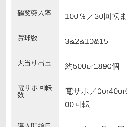
確変突入率
100％／30回転
賞球数
3&2&10&15
大当り出玉
約500or1890個
電サポ回転
電サポ／0or40or6
数
00回転
導入開始日