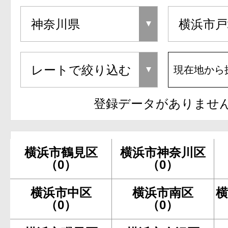
現在地から
登録データがありませ
横浜市鶴見区
横浜市神奈川区
（0）
（0）
横浜市中区
横浜市南区
横
（0）
（0）