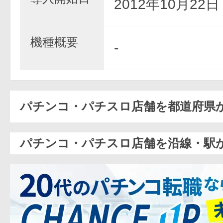
2012年10月22
機種概要
-
パチンコ・パチスロ店舗を都道府県
パチンコ・パチスロ店舗を沿線・駅