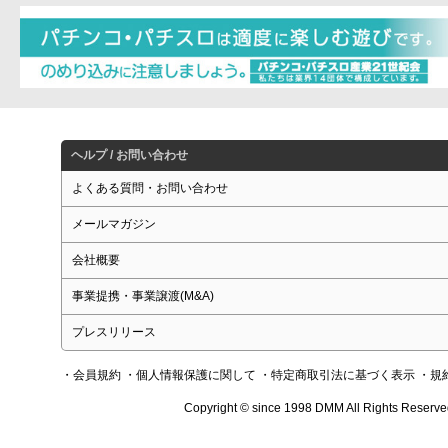
ヘルプ / お問い合わせ
よくある質問・お問い合わせ
メールマガジン
会社概要
事業提携・事業譲渡(M&A)
プレスリリース
・会員規約
・個人情報保護に関して
・特定商取引法に基づく表示
・規
Copyright © since 1998 DMM All Rights Reserve