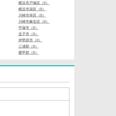
横浜市戸塚区（0）
横浜市栄区（0）
川崎市幸区（0）
川崎市麻生区（0）
平塚市（0）
逗子市（0）
伊勢原市（0）
三浦郡（0）
愛甲郡（0）