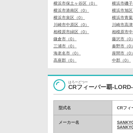
横浜市保土ヶ谷区（0）
横浜市磯子
横浜市港南区（0）
横浜市旭区
横浜市泉区（0）
横浜市青葉
川崎市中原区（0）
川崎市高津
相模原市緑区（0）
相模原市中
鎌倉市（0）
藤沢市（0
三浦市（0）
秦野市（0
海老名市（0）
座間市（0
高座郡（0）
中郡（0）
はろーどつー
CRフィーバー覇‐LORD‐
型式名
CRフィー
メーカー名
SANK
SANK