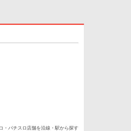
ンコ・パチスロ店舗を沿線・駅から探す