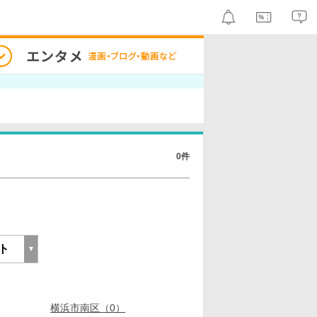
0件
横浜市南区（0）