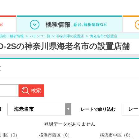
/演出・解析情報
パチンコ一覧
神奈川県の設置店
海老名市の設置店
RD‐2Sの神奈川県海老名市の設置店舗
覧
検索
村
レートで絞り込む
登録データがありません
川区（0）
横浜市西区（0）
横浜市中区（0）