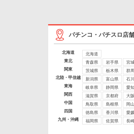
パチンコ・パチスロ店
北海道
北海道
東北
青森県
岩手県
宮
関東
茨城県
栃木県
群
北陸・甲信越
新潟県
富山県
石
東海
岐阜県
静岡県
愛
関西
滋賀県
京都府
大
中国
鳥取県
島根県
岡
四国
徳島県
香川県
愛
九州・沖縄
福岡県
佐賀県
長