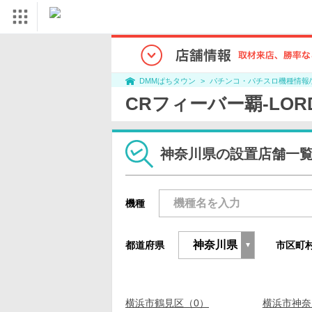
パチンコ・パチスロ機種情報
DMMぱちタウン
CRフィーバー覇‐LO
神奈川県の設置店舗一
機種
都道府県
市区町
横浜市鶴見区（0）
横浜市神奈