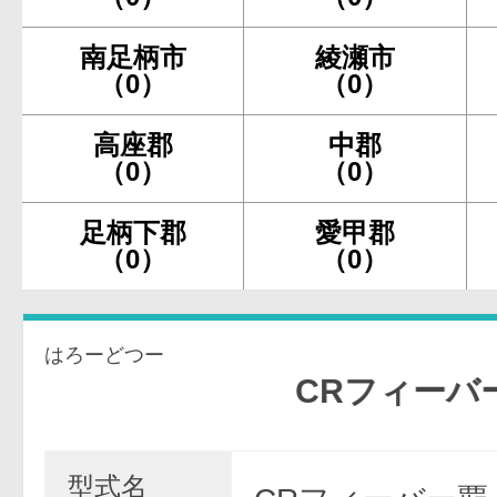
南足柄市
綾瀬市
（0）
（0）
高座郡
中郡
（0）
（0）
足柄下郡
愛甲郡
（0）
（0）
はろーどつー
CRフィーバー覇‐LO
型式名