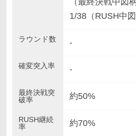
（最終決戦中図柄
1/38（RUSH
ラウンド数
-
確変突入率
-
最終決戦突
約50%
破率
RUSH継続
約70%
率