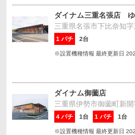
ダイナム三重名張店 
三重県名張市下比奈知字東
1 パチ
2台
※設置機種情報 最終更新日 2026
ダイナム御薗店
三重県伊勢市御薗町新開
4 パチ
1台
1 パチ
1台
※設置機種情報 最終更新日 2026