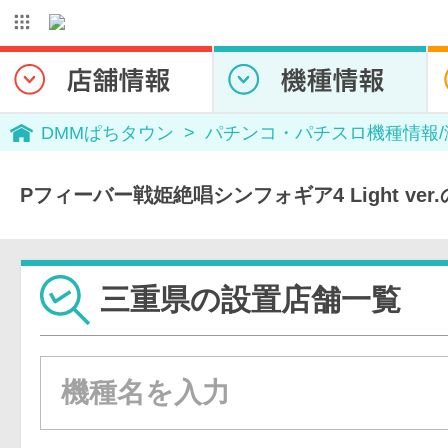
DMMぱちタウン
パチンコ・パチスロ機種情報
Pフィーバー戦姫絶唱シンフォギア4 Light ve
三重県の設置店舗一覧