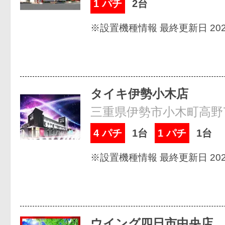
1 パチ
2台
※設置機種情報 最終更新日 2026
タイキ伊勢小木店
三重県伊勢市小木町高野73
4 パチ
1台
1 パチ
1台
※設置機種情報 最終更新日 2026
ウイング四日市中央店