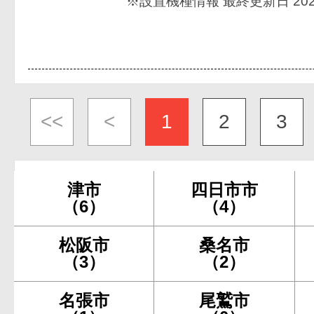
※設置機種情報 最終更新日 2026
<<
<
1
2
3
津市
四日市市
（6）
（4）
松阪市
桑名市
（3）
（2）
名張市
尾鷲市