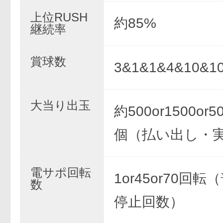
上位RUSH
約85%
継続率
賞球数
3&1&1&4&10&1
大当り出玉
約500or1500or5
個（払い出し・
電サポ回転
1or45or70回
数
停止回数）