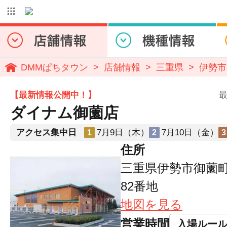
DMMぱちタウン
店舗情報
三重県
伊勢市
【最新情報公開中！】
最
ダイナム御薗店
アクセス集中日
7月9日（木）
7月10日（金）
1
2
3
住所
三重県伊勢市御薗町
82番地
地図を見る
営業時間
入場ルー