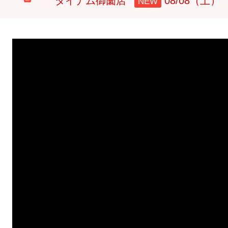
ダイナム御薗店
08/08（土）
NEW