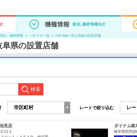
/演出・解析情報
パチスロ一覧
L咲-Saki- 頂上決戦の設置店舗
戦の岐阜県の設置店舗
検索
村
レートで絞り込む
多治見店
ダイナム岐
11-1
岐阜県関市緑町