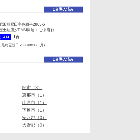
1台導入済み
田町肥田字弥助平2863-5
屋土岐店がDMM開始！ ご来店お…
枚 スロ
1台
終更新日 2026/08/03（月）
1台導入済み
関市（3）
恵那市（1）
山県市（1）
下呂市（1）
安八郡（0）
大野郡（0）