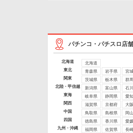
パチンコ・パチスロ店
北海道
北海道
東北
青森県
岩手県
宮
関東
茨城県
栃木県
群
北陸・甲信越
新潟県
富山県
石
東海
岐阜県
静岡県
愛
関西
滋賀県
京都府
大
中国
鳥取県
島根県
岡
四国
徳島県
香川県
愛
九州・沖縄
福岡県
佐賀県
長