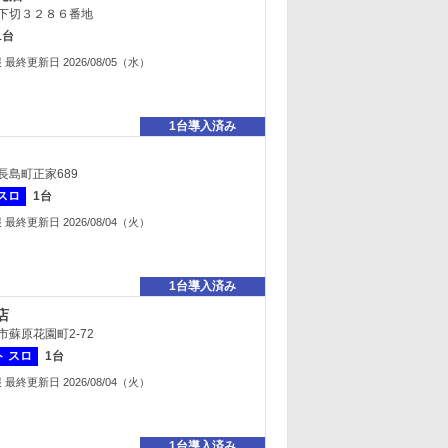
下切３２８６番地
1台
終更新日 2026/08/05（水）
1台導入済み
長島町正家689
 スロ
1台
終更新日 2026/08/04（火）
1台導入済み
店
蘇原花園町2-72
ト スロ
1台
終更新日 2026/08/04（火）
1台導入済み