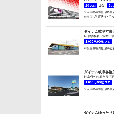
パチンコ：５０６台
20 スロ
1台
5 
※設置機種情報 最終更新日 
※実際の設置状況と異
ダイナム岐阜本巣
岐阜県本巣市温井57
1,000円/90枚 スロ
※設置機種情報 最終更新日 
ダイナム岐阜各務
岐阜県各務原市鵜沼羽
1,000円/90枚 スロ
※設置機種情報 最終更新日 
ダイナムゆったり