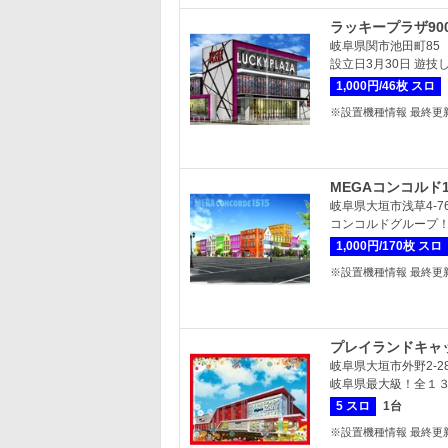
ラッキープラザ90
岐阜県関市池田町85
設立日3月30日 遊
1,000円/46枚 スロ
※設置機種情報 最終更新日 
MEGAコンコルド
岐阜県大垣市浅草4-7
コンコルドグループ！ 
1,000円/170枚 スロ
※設置機種情報 最終更新日 
プレイランドキャ
岐阜県大垣市外野2-2
岐阜県最大級！全１
5 スロ
1台
※設置機種情報 最終更新日 