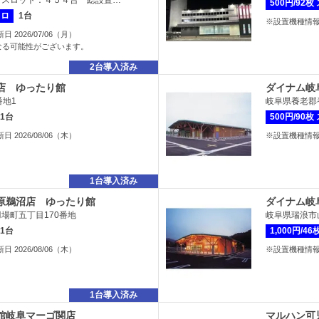
 スロット：４５４台 総設置…
500円/92枚
スロ
1台
※設置機種情報 最
2026/07/06（月）
なる可能性がございます。
2台導入済み
店 ゆったり館
ダイナム岐
番地1
岐阜県養老郡
1台
500円/90枚
2026/08/06（木）
※設置機種情報 最
1台導入済み
原鵜沼店 ゆったり館
ダイナム岐
場町五丁目170番地
岐阜県瑞浪市山
1台
1,000円/46
2026/08/06（木）
※設置機種情報 最
1台導入済み
館岐阜マーゴ関店
マルハン可