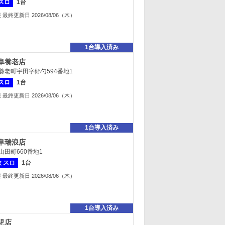
 スロ
1台
終更新日 2026/08/06（木）
1台導入済み
阜養老店
養老町宇田字郷勺594番地1
 スロ
1台
終更新日 2026/08/06（木）
1台導入済み
阜瑞浪店
田町660番地1
枚 スロ
1台
終更新日 2026/08/06（木）
1台導入済み
児店