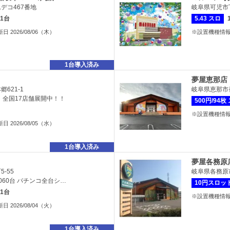
デコ467番地
岐阜県可児市
1台
5.43 スロ
2026/08/06（木）
※設置機種情報 最
1台導入済み
夢屋恵那店
621-1
岐阜県恵那市
 全国17店舗展開中！！
500円/94枚
※設置機種情報 最
2026/08/05（水）
1台導入済み
夢屋各務原
-55
岐阜県各務原市
060台 パチンコ全台シ…
10円スロッ
1台
※設置機種情報 最
2026/08/04（火）
1台導入済み