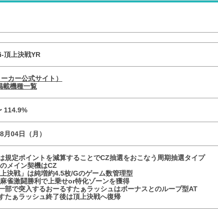
ki-頂上決戦YR
メーカー公式サイト）
掲載機種一覧
〜 114.9%
08月04日（月）
時は規定ポイントを減算することでCZ抽選をおこなう周期抽選タイプ
選のメイン契機はCZ
頂上決戦」は純増約4.5枚/Gのゲーム数管理型
は麻雀激闘勝利で上乗せor特化ゾーンを獲得
の一部で突入するおーるすたぁラッシュはボーナスとのループ型AT
るすたぁラッシュ終了後は頂上決戦へ復帰