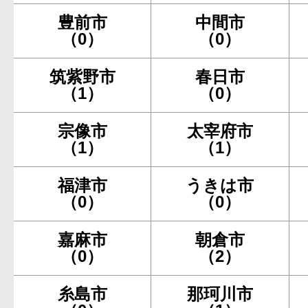
豊前市
中間市
（0）
（0）
筑紫野市
春日市
（1）
（0）
宗像市
太宰府市
（1）
（1）
福津市
うきは市
（0）
（0）
嘉麻市
朝倉市
（0）
（2）
糸島市
那珂川市