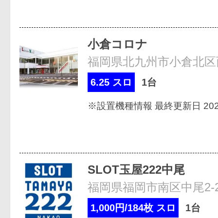
小倉コロナ
福岡県北九州市小倉北区西
6.25 スロ
1台
※設置機種情報 最終更新日 2026
SLOT玉屋222中尾
福岡県福岡市南区中尾2-2
1,000円/184枚 スロ
1台