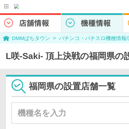
DMMぱちタウン
パチンコ・パチスロ機種情報
L咲-Saki- 頂上決戦の福岡県
福岡県の設置店舗一覧